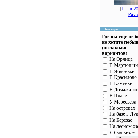
[
Плав 20
Pavl
Наш опрос
Где вы еще не 
но хотите побы
(несколько
вариантов)
На Орлице
В Мартюшин
В Яблоньке
В Красилово
В Каменке
В Домажиро
В Плаве
У Маресьева
На островах
На базе в Лу
На Березае
На лесном оз
Я был везде