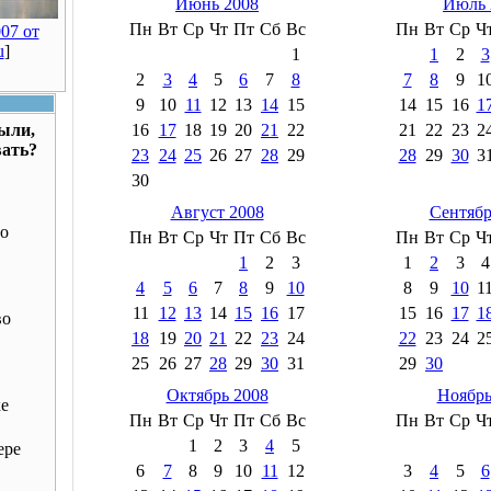
Июнь 2008
Июль 
Пн
Вт
Ср
Чт
Пт
Сб
Вс
Пн
Вт
Ср
Ч
07 от
u
]
1
1
2
3
2
3
4
5
6
7
8
7
8
9
1
9
10
11
12
13
14
15
14
15
16
1
были,
16
17
18
19
20
21
22
21
22
23
2
вать?
23
24
25
26
27
28
29
28
29
30
3
30
Август 2008
Сентябр
о
Пн
Вт
Ср
Чт
Пт
Сб
Вс
Пн
Вт
Ср
Ч
1
2
3
1
2
3
4
4
5
6
7
8
9
10
8
9
10
1
11
12
13
14
15
16
17
15
16
17
1
во
18
19
20
21
22
23
24
22
23
24
2
25
26
27
28
29
30
31
29
30
Октябрь 2008
Ноябрь
ке
Пн
Вт
Ср
Чт
Пт
Сб
Вс
Пн
Вт
Ср
Ч
1
2
3
4
5
ере
6
7
8
9
10
11
12
3
4
5
6