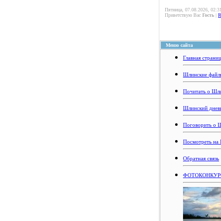
Пятница, 07.08.2026, 02:3
Приветствую Вас
Гость
|
Меню сайта
Главная страни
Шлинские файл
Почитать о Шл
Шлинский днев
Поговорить о 
Посмотреть на
Обратная связь
ФОТОКОНКУРС