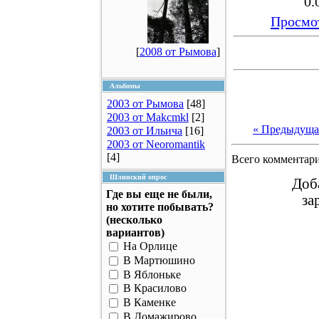
0.
Просмот
[
2008 от Рымова
]
Альбомы
2003 от Рымова
[48]
2003 от Makcmkl
[2]
« Предыдуща
2003 от Ильича
[16]
2003 от Neoromantik
[4]
Всего комментар
Шлинский опрос
Доб
Где вы еще не были,
за
но хотите побывать?
(несколько
вариантов)
На Орлице
В Мартюшино
В Яблоньке
В Красилово
В Каменке
В Домажирово