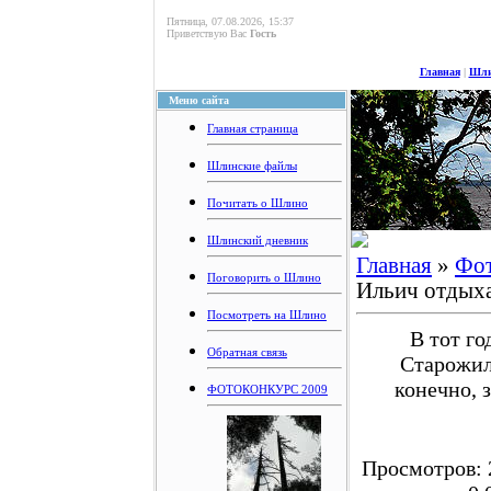
Пятница, 07.08.2026, 15:37
Приветствую Вас
Гость
Главная
|
Шли
Меню сайта
Главная страница
Шлинские файлы
Почитать о Шлино
Шлинский дневник
Главная
»
Фо
Поговорить о Шлино
Ильич отдых
Посмотреть на Шлино
В тот г
Обратная связь
Старожил
конечно, 
ФОТОКОНКУРС 2009
Просмотров: 2