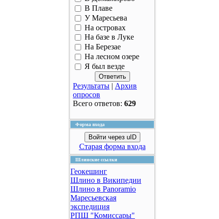
В Плаве
У Маресьева
На островах
На базе в Луке
На Березае
На лесном озере
Я был везде
Результаты
|
Архив
опросов
Всего ответов:
629
Форма входа
Войти через uID
Старая форма входа
Шлинские ссылки
Геокешинг
Шлино в Википедии
Шлино в Panoramio
Маресьевская
экспедиция
РПШ "Комиссары"