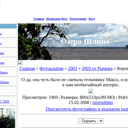
4
Главная
|
Шлинские фото
|
Регистрация
|
Вход
ца
Озеро Шлино
ы
ино
ник
Главная
»
Фотоальбом
»
2003
»
2003 от Рымова
» Коро
Шлино
О да, она чуть было не сжевала тельняшку Макса, и 
 Шлино
к нам необычайный интерес.
Просмотров: 1969 | Размеры: 800x533px/89.9Kb | Рейтин
 2009
15.02.2008 |
ozeroshlino
Просмотреть фотографию в реальном раз