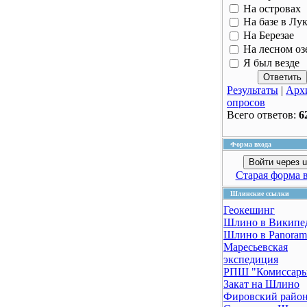
На островах
На базе в Лу
На Березае
На лесном оз
Я был везде
Результаты
|
Арх
опросов
Всего ответов:
6
Форма входа
Войти через u
Старая форма 
Шлинские ссылки
Геокешинг
Шлино в Википе
Шлино в Panoram
Маресьевская
экспедиция
РПШ "Комиссар
Закат на Шлино
Фировский райо