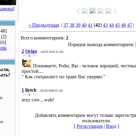
Рымова
]
« Предыдущая
|
37
38
39
40
41
[
42
]
43
44
45
46
47
[48]
[2]
Всего комментариев:
2
[16]
Порядок вывода комментариев:
ntik
2
Origo
(10.05.2010 15:26)
0
Понимаете, Роби, Вы - человек хороший, честны
были,
простой....
вать?
" Как специалист по траве Вас уверяю."
1
ilytch
(26.06.2008 02:28)
0
о
sexy cow....wah!
Добавлять комментарии могут только зарегист
пользователи.
во
[
Регистрация
|
Вход
]