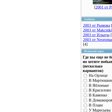
[
2001 от 
Альбомы
2003 от Рымова
2003 от Makcmkl
2003 от Ильича
2003 от Neoroma
[4]
Шлинский опрос
Где вы еще не 
но хотите побы
(несколько
вариантов)
На Орлице
В Мартюшин
В Яблоньке
В Красилово
В Каменке
В Домажиро
В Плаве
У Маресьева