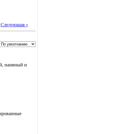
|
Следующая »
й, наивный и
рированные