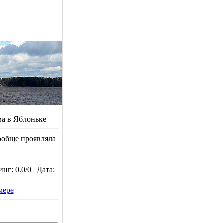
ва в Яблоньке
вообще проявляла
г: 0.0/0 | Дата:
мере