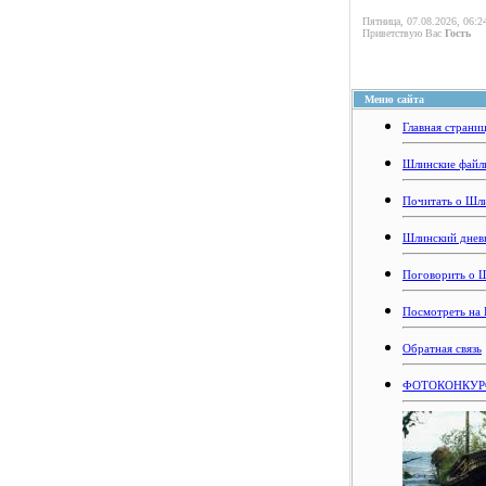
Пятница, 07.08.2026, 06:2
Приветствую Вас
Гость
Меню сайта
Главная страни
Шлинские файл
Почитать о Шл
Шлинский днев
Поговорить о 
Посмотреть на
Обратная связь
ФОТОКОНКУРС