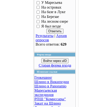
У Маресьева
На островах
На базе в Луке
На Березае
На лесном озере
Я был везде
Результаты
|
Архив
опросов
Всего ответов:
629
Форма входа
Войти через uID
Старая форма входа
Шлинские ссылки
Геокешинг
Шлино в Википедии
Шлино в Panoramio
Маресьевская
экспедиция
РПШ "Комиссары"
Закат на Шлино