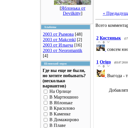
[
Яблонька от
Devilkitty
]
« Предыдущ
Всего коммента
Альбомы
2003 от Рымова
[48]
2
Костянык
2003 от Makcmkl
[2]
(17
0
2003 от Ильича
[16]
совсем юнг
2003 от Neoromantik
[4]
1
Origo
(03.07.2010
Шлинский опрос
0
Где вы еще не были,
но хотите побывать?
Выгода - т
(несколько
вариантов)
Добавлят
На Орлице
В Мартюшино
В Яблоньке
В Красилово
В Каменке
В Домажирово
В Плаве