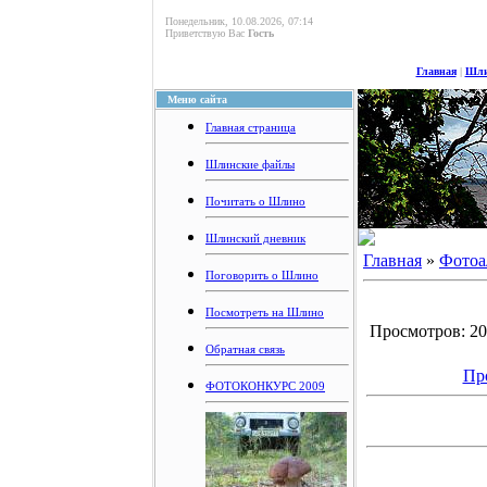
Понедельник, 10.08.2026, 07:14
Приветствую Вас
Гость
Главная
|
Шли
Меню сайта
Главная страница
Шлинские файлы
Почитать о Шлино
Шлинский дневник
Главная
»
Фотоа
Поговорить о Шлино
Посмотреть на Шлино
Просмотров: 203
Обратная связь
Пр
ФОТОКОНКУРС 2009