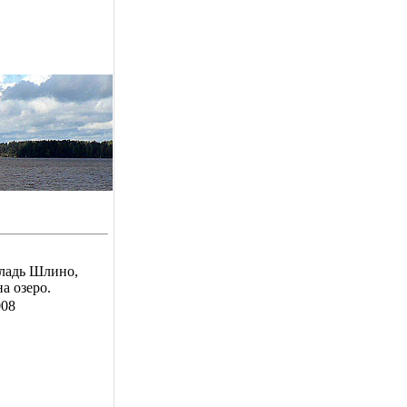
гладь Шлино,
а озеро.
008