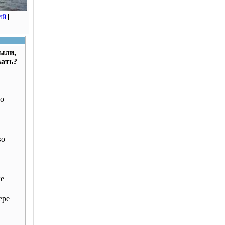
ий
]
были,
вать?
о
во
ке
ере