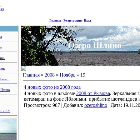
4
RSS
Главная
|
Регистрация
|
Вход
ца
Озеро Шлино
ы
ино
ник
Главная
»
2008
»
Ноябрь
»
19
Шлино
4 новых фото из 2008 года
 Шлино
4 новых фото в альбоме
2008 от Рымова
. Зеркальная 
катамаран на фоне Яблоньки, прибытие шотландцев н
Просмотров:
987
|
Добавил:
ozeroshlino
|
Дата:
19.11.2
 2009