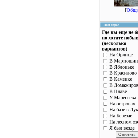
[
Общ
Наш опрос
Где вы еще не 
но хотите побы
(несколько
вариантов)
На Орлице
В Мартюшин
В Яблоньке
В Красилово
В Каменке
В Домажиро
В Плаве
У Маресьева
На островах
На базе в Лу
На Березае
На лесном оз
Я был везде