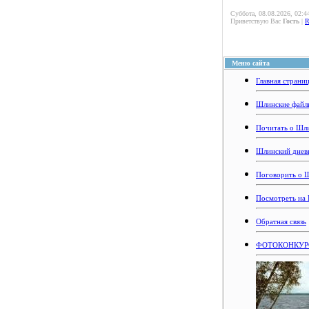
Суббота, 08.08.2026, 02:4
Приветствую Вас
Гость
|
Меню сайта
Главная страни
Шлинские файл
Почитать о Шл
Шлинский днев
Поговорить о 
Посмотреть на
Обратная связь
ФОТОКОНКУРС