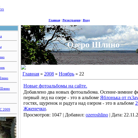
1
RSS
Главная
|
Регистрация
|
Вход
ца
Озеро Шлино
ы
ино
ник
Главная
»
2008
»
Ноябрь
»
22
Шлино
Новые фотоальбомы на сайте.
 Шлино
Добавлено два новых фотоальбома. Осенне-зимние ф
первый лед на озере - это в альбоме
Яблонька от rx3a
гостях, щуренок и радуга над озером - это в альбоме
2
Жженечки
.
 2009
Просмотров:
1047
|
Добавил:
ozeroshlino
|
Дата:
22.11.