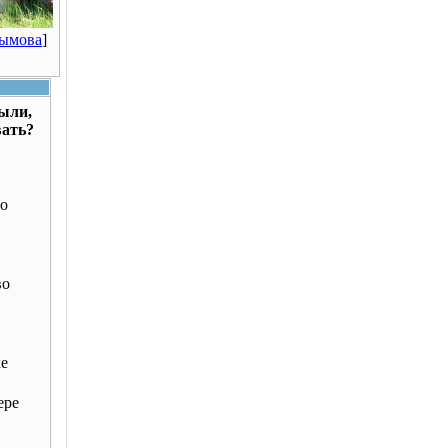
Рымова
]
были,
вать?
о
во
ке
ере