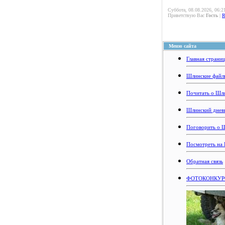
Суббота, 08.08.2026, 06:2
Приветствую Вас
Гость
|
Меню сайта
Главная страни
Шлинские файл
Почитать о Шл
Шлинский днев
Поговорить о 
Посмотреть на
Обратная связь
ФОТОКОНКУРС