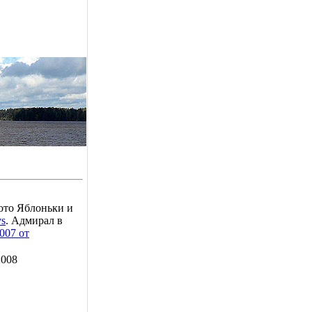
ото Яблоньки и
vs
. Адмирал в
007 от
2008