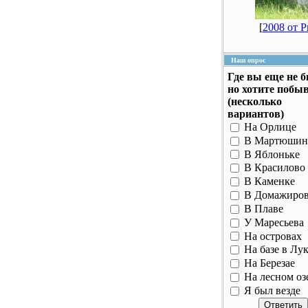
[
2008 от 
Наш опрос
Где вы еще не 
но хотите побы
(несколько
вариантов)
На Орлице
В Мартюшин
В Яблоньке
В Красилово
В Каменке
В Домажиро
В Плаве
У Маресьева
На островах
На базе в Лу
На Березае
На лесном оз
Я был везде