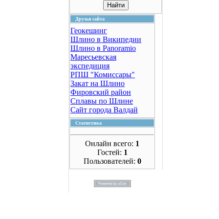
Друзья сайта
Геокешинг
Шлино в Википедии
Шлино в Panoramio
Маресьевская
экспедиция
РПШ "Комиссары"
Закат на Шлино
Фировский район
Сплавы по Шлине
Сайт города Валдай
Статистика
Онлайн всего:
1
Гостей:
1
Пользователей:
0