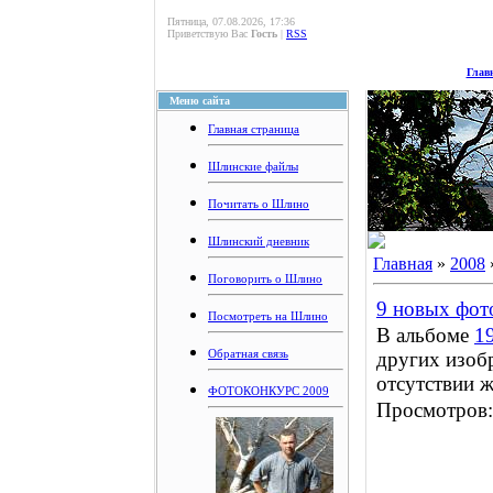
Пятница, 07.08.2026, 17:36
Приветствую Вас
Гость
|
RSS
Глав
Меню сайта
Главная страница
Шлинские файлы
Почитать о Шлино
Шлинский дневник
Главная
»
2008
Поговорить о Шлино
9 новых фот
Посмотреть на Шлино
В альбоме
1
Обратная связь
других изоб
отсутствии ж
ФОТОКОНКУРС 2009
Просмотров: