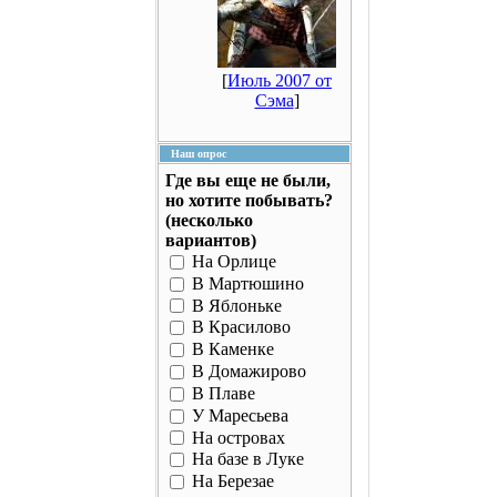
[
Июль 2007 от
Сэма
]
Наш опрос
Где вы еще не были,
но хотите побывать?
(несколько
вариантов)
На Орлице
В Мартюшино
В Яблоньке
В Красилово
В Каменке
В Домажирово
В Плаве
У Маресьева
На островах
На базе в Луке
На Березае