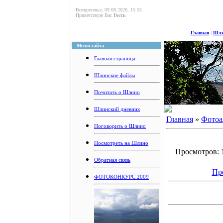
Воскресенье, 09.08.2026, 15:55
Приветствую Вас
Гость
Главная
|
Шли
Меню сайта
Главная страница
Шлинские файлы
Почитать о Шлино
Шлинский дневник
Главная
»
Фотоа
Поговорить о Шлино
Посмотреть на Шлино
Просмотров: 1
Обратная связь
Пр
ФОТОКОНКУРС 2009