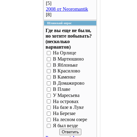
[5]
2008 от Neoromantik
[8]
Шлинский опрос
Где вы еще не были,
но хотите побывать?
(несколько
вариантов)
На Орлице
В Мартюшино
В Яблоньке
В Красилово
В Каменке
В Домажирово
В Плаве
У Маресьева
На островах
На базе в Луке
На Березае
На лесном озере
Я был везде