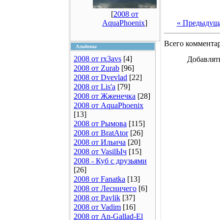
[
2008 от
AquaPhoenix
]
« Предыдущ
Всего коммента
Альбомы
2008 от rx3avs
[4]
Добавлят
2008 от Zurab
[96]
2008 от Dvevlad
[22]
2008 от Lis'a
[79]
2008 от Жженечка
[28]
2008 от AquaPhoenix
[13]
2008 от Рымова
[115]
2008 от BratAtor
[26]
2008 от Ильича
[20]
2008 от VasilЫч
[15]
2008 - Куб с друзьями
[26]
2008 от Fanatka
[13]
2008 от Лесничего
[6]
2008 от Pavlik
[37]
2008 от Vadim
[16]
2008 от An-Gallad-El