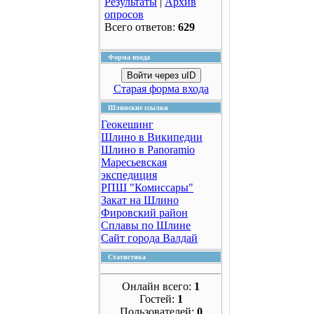
Результаты
|
Архив
опросов
Всего ответов:
629
Форма входа
Войти через uID
Старая форма входа
Шлинские ссылки
Геокешинг
Шлино в Википедии
Шлино в Panoramio
Маресьевская
экспедиция
РПШ "Комиссары"
Закат на Шлино
Фировский район
Сплавы по Шлине
Сайт города Валдай
Статистика
Онлайн всего:
1
Гостей:
1
Пользователей:
0