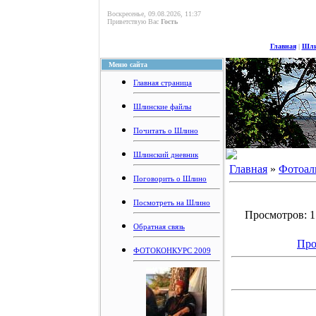
Воскресенье, 09.08.2026, 11:37
Приветствую Вас
Гость
Главная
|
Шли
Меню сайта
Главная страница
Шлинские файлы
Почитать о Шлино
Шлинский дневник
Главная
»
Фотоал
Поговорить о Шлино
Посмотреть на Шлино
Просмотров: 17
Обратная связь
Про
ФОТОКОНКУРС 2009