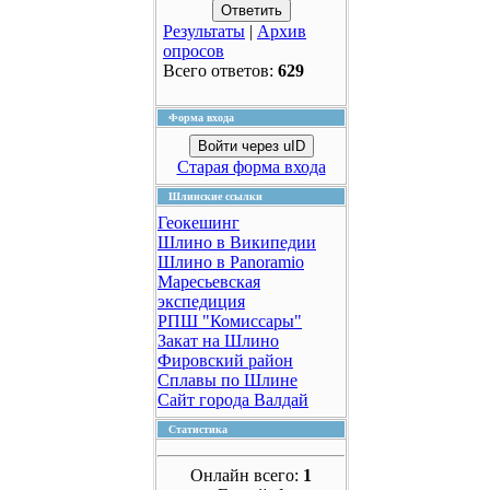
Результаты
|
Архив
опросов
Всего ответов:
629
Форма входа
Войти через uID
Старая форма входа
Шлинские ссылки
Геокешинг
Шлино в Википедии
Шлино в Panoramio
Маресьевская
экспедиция
РПШ "Комиссары"
Закат на Шлино
Фировский район
Сплавы по Шлине
Сайт города Валдай
Статистика
Онлайн всего:
1