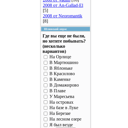
2008 от An-Gallad-El
[5]
2008 от Neoromantik
[8]
Шлинский опрос
Где вы еще не были,
но хотите побывать?
(несколько
вариантов)
На Орлице
В Мартюшино
В Яблоньке
В Красилово
В Каменке
В Домажирово
В Плаве
У Маресьева
На островах
На базе в Луке
На Березае
На лесном озере
Я был везде