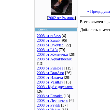
« Предыдуща
[
2002 от Рымова
]
Всего комментар
Добавлять коммен
Альбомы
2008 от rx3avs
[4]
2008 от Zurab
[96]
2008 от Dvevlad
[22]
2008 от Lis'a
[79]
2008 от Жженечка
[28]
2008 от AquaPhoenix
[13]
2008 от Рымова
[115]
2008 от BratAtor
[26]
2008 от Ильича
[20]
2008 от VasilЫч
[15]
2008 - Куб с друзьями
[26]
2008 от Fanatka
[13]
2008 от Лесничего
[6]
2008 от Pavlik
[37]
2008 от Vadim
[16]