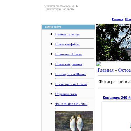
Суббота, 08.08.2026, 06:42
Приветствую Вас
Гость
Главная
|
Шли
Меню сайта
Главная страница
Шлинские файлы
Почитать о Шлино
Шлинский дневник
Главная
»
Фотоа
Поговорить о Шлино
Фотографий в а
Посмотреть на Шлино
Обратная связь
ФОТОКОНКУРС 2009
12.1
Федеральное 
бюджетное учр
"Центральный