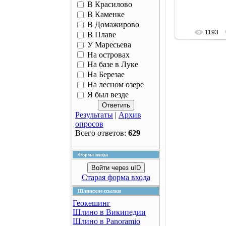
В Красилово
В Каменке
В Домажирово
1193
В Плаве
У Маресьева
На островах
На базе в Луке
На Березае
На лесном озере
Я был везде
Результаты
|
Архив
опросов
Всего ответов:
629
Форма входа
Войти через uID
Старая форма входа
Шлинские ссылки
Геокешинг
Шлино в Википедии
Шлино в Panoramio