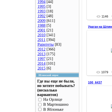
1994
[44]
1995
[3]
1993
[18]
1992
[48]
1146
2009
[611]
1988
[5]
Ураган на Шлин
2001
[21]
2010
[341]
2011
[394]
Раритеты
[83]
08.0
2012
[366]
2013
[175]
1997
[21]
2014
[101]
2015
[6]
1079
Шлинский опрос
Где вы еще не были,
100_6437
но хотите побывать?
(несколько
вариантов)
На Орлице
07.0
В Мартюшино
В Яблоньке
N