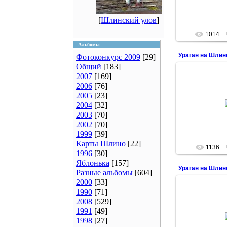
Отечественной 
[
Шлинский улов
]
1014
Альбомы
Ураган на Шлин
Фотоконкурс 2009
[29]
Общий
[183]
2007
[169]
2006
[76]
2005
[23]
08.0
2004
[32]
2003
[70]
2002
[70]
1999
[39]
Карты Шлино
[22]
1136
1996
[30]
Яблонька
[157]
Ураган на Шлин
Разные альбомы
[604]
2000
[33]
1990
[71]
2008
[529]
08.0
1991
[49]
1998
[27]