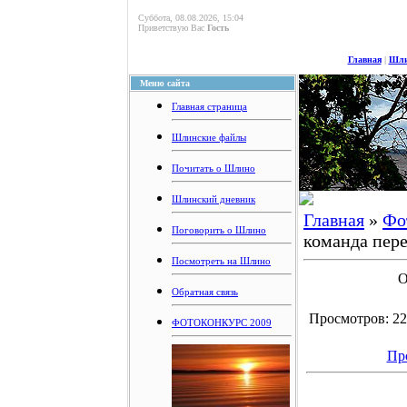
Суббота, 08.08.2026, 15:04
Приветствую Вас
Гость
Главная
|
Шли
Меню сайта
Главная страница
Шлинские файлы
Почитать о Шлино
Шлинский дневник
Главная
»
Фо
Поговорить о Шлино
команда пере
Посмотреть на Шлино
О
Обратная связь
Просмотров: 224
ФОТОКОНКУРС 2009
Пр