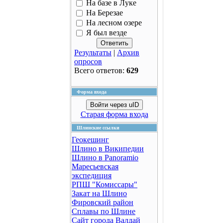
На базе в Луке
На Березае
На лесном озере
Я был везде
Результаты
|
Архив
опросов
Всего ответов:
629
Форма входа
Войти через uID
Старая форма входа
Шлинские ссылки
Геокешинг
Шлино в Википедии
Шлино в Panoramio
Маресьевская
экспедиция
РПШ "Комиссары"
Закат на Шлино
Фировский район
Сплавы по Шлине
Сайт города Валдай