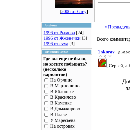
[
2006 от Grey
]
Альбомы
« Предыдущ
1996 от Рымова
[24]
1996 от Жженечки
[3]
Всего коммента
1996 от evva
[3]
1
skorav
Шлинский опрос
(21.05.20
0
Где вы еще не были,
но хотите побывать?
Сергей, а
(несколько
вариантов)
На Орлице
До
В Мартюшино
з
В Яблоньке
В Красилово
В Каменке
В Домажирово
В Плаве
У Маресьева
На островах