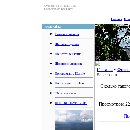
Суббота, 08.08.2026, 15:07
Приветствую Вас
Гость
Главная
|
Шли
Меню сайта
Главная страница
Шлинские файлы
Почитать о Шлино
Шлинский дневник
Главная
»
Фотоа
Поговорить о Шлино
берег пень
Посмотреть на Шлино
Сколько таког
Обратная связь
ФОТОКОНКУРС 2009
Просмотров: 229
Пр