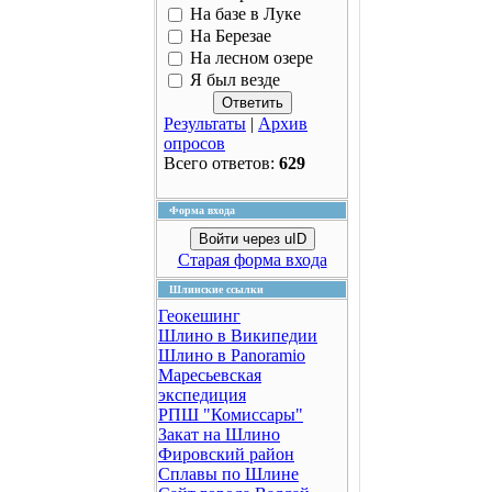
На базе в Луке
На Березае
На лесном озере
Я был везде
Результаты
|
Архив
опросов
Всего ответов:
629
Форма входа
Войти через uID
Старая форма входа
Шлинские ссылки
Геокешинг
Шлино в Википедии
Шлино в Panoramio
Маресьевская
экспедиция
РПШ "Комиссары"
Закат на Шлино
Фировский район
Сплавы по Шлине