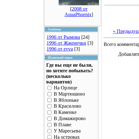
[
2008 от
AquaPhoenix
]
Альбомы
« Предыдущ
1996 от Рымова
[24]
1996 от Жженечки
[3]
Всего коммента
1996 от evva
[3]
Добавлят
Шлинский опрос
Где вы еще не были,
но хотите побывать?
(несколько
вариантов)
На Орлице
В Мартюшино
В Яблоньке
В Красилово
В Каменке
В Домажирово
В Плаве
У Маресьева
На островах