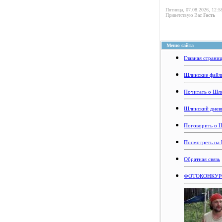
Пятница, 07.08.2026, 12:5
Приветствую Вас
Гость
Меню сайта
Главная страни
Шлинские файл
Почитать о Шл
Шлинский днев
Поговорить о 
Посмотреть на
Обратная связь
ФОТОКОНКУРС