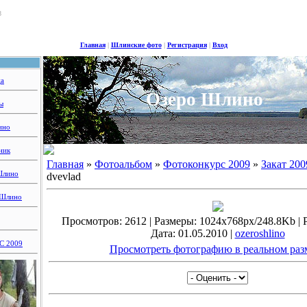
8
Главная
|
Шлинские фото
|
Регистрация
|
Вход
ца
Озеро Шлино
ы
ино
ник
Главная
»
Фотоальбом
»
Фотоконкурс 2009
»
Закат 200
Шлино
dvevlad
 Шлино
Просмотров: 2612 | Размеры: 1024x768px/248.8Kb | Ре
Дата: 01.05.2010 |
ozeroshlino
 2009
Просмотреть фотографию в реальном раз