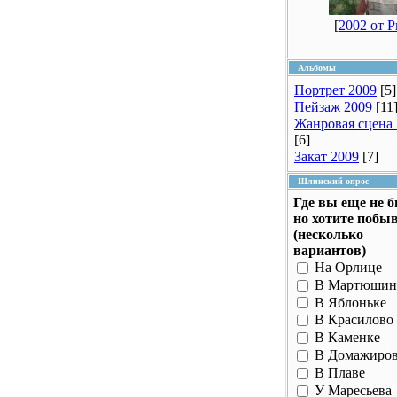
[
2002 от 
Альбомы
Портрет 2009
[5]
Пейзаж 2009
[11
Жанровая сцена
[6]
Закат 2009
[7]
Шлинский опрос
Где вы еще не 
но хотите побы
(несколько
вариантов)
На Орлице
В Мартюшин
В Яблоньке
В Красилово
В Каменке
В Домажиро
В Плаве
У Маресьева