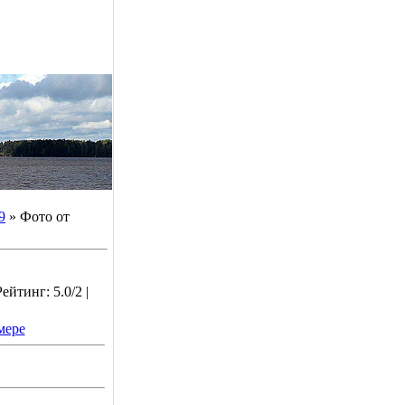
9
» Фото от
йтинг: 5.0/2 |
мере