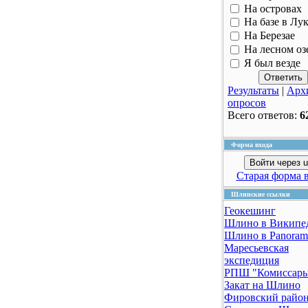
На островах
На базе в Лу
На Березае
На лесном оз
Я был везде
Результаты
|
Арх
опросов
Всего ответов:
6
Форма входа
Войти через u
Старая форма 
Шлинские ссылки
Геокешинг
Шлино в Википе
Шлино в Panoram
Маресьевская
экспедиция
РПШ "Комиссар
Закат на Шлино
Фировский райо