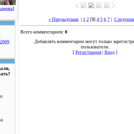
Рымова
]
« Предыдущая
|
1
2
[
3
]
4
5
6
7
|
Следующ
Всего комментариев:
0
]
Добавлять комментарии могут только зарегист
 2009
пользователи.
[
Регистрация
|
Вход
]
были,
вать?
о
во