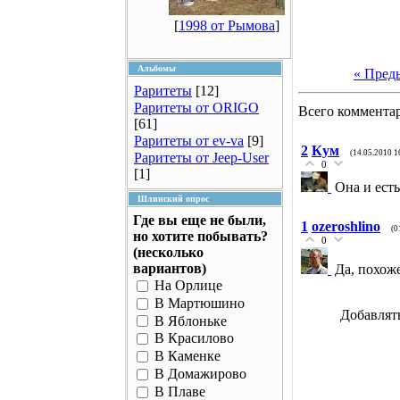
[
1998 от Рымова
]
Альбомы
« Пред
Раритеты
[12]
Раритеты от ORIGO
Всего коммента
[61]
Раритеты от ev-va
[9]
2
Кум
(14.05.2010 1
Раритеты от Jeep-User
0
[1]
Она и ест
Шлинский опрос
Где вы еще не были,
1
ozeroshlino
(0
но хотите побывать?
0
(несколько
вариантов)
Да, похож
На Орлице
В Мартюшино
Добавлят
В Яблоньке
В Красилово
В Каменке
В Домажирово
В Плаве