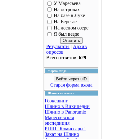
У Маресьева
На островах
На базе в Луке
На Березае
На лесном озере
Я был везде
Результаты
|
Архив
опросов
Всего ответов:
629
Форма входа
Войти через uID
Старая форма входа
Шлинские ссылки
Геокешинг
Шлино в Википедии
Шлино в Panoramio
Маресьевская
экспедиция
РПШ "Комиссары"
Закат на Шлино