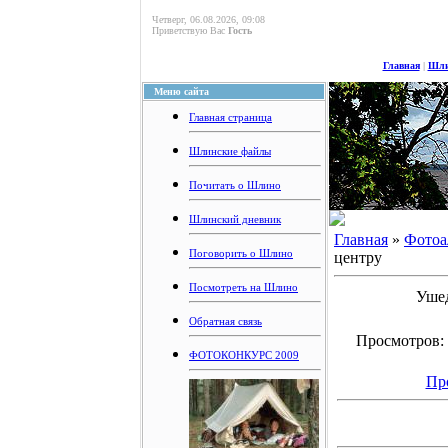
Четверг, 06.08.2026, 09:08
Приветствую Вас
Гость
Главная
|
Шли
Меню сайта
Главная страница
Шлинские файлы
Почитать о Шлино
Шлинский дневник
Главная
»
Фотоа
Поговорить о Шлино
центру
Посмотреть на Шлино
Ушед
Обратная связь
Просмотров: 1
ФОТОКОНКУРС 2009
Пр