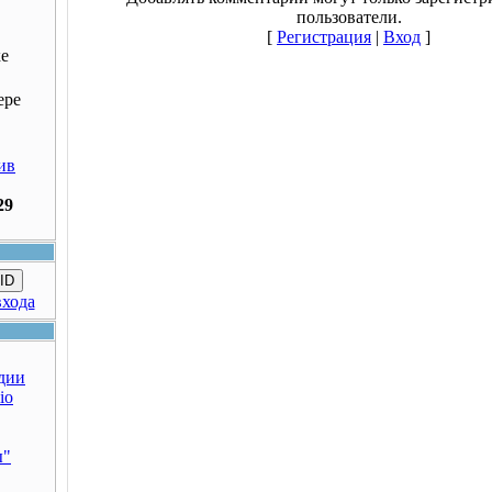
пользователи.
[
Регистрация
|
Вход
]
ке
ере
ив
29
ID
входа
дии
io
ы"