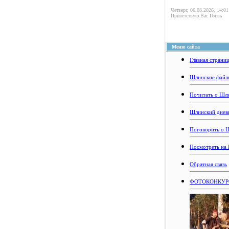
Четверг, 06.08.2026, 14:01
Приветствую Вас
Гость
Меню сайта
Главная страни
Шлинские файл
Почитать о Шл
Шлинский днев
Поговорить о 
Посмотреть на
Обратная связь
ФОТОКОНКУРС