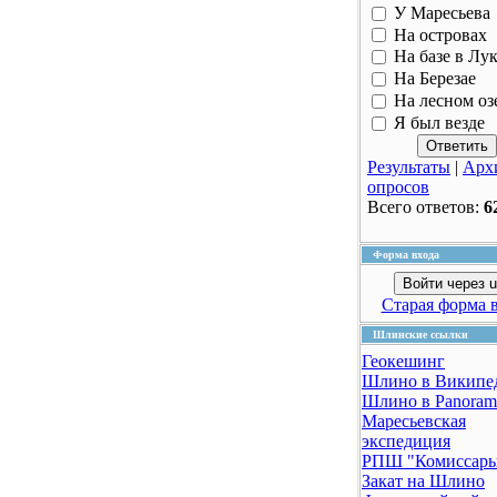
У Маресьева
На островах
На базе в Лу
На Березае
На лесном оз
Я был везде
Результаты
|
Арх
опросов
Всего ответов:
6
Форма входа
Войти через u
Старая форма 
Шлинские ссылки
Геокешинг
Шлино в Википе
Шлино в Panoram
Маресьевская
экспедиция
РПШ "Комиссар
Закат на Шлино