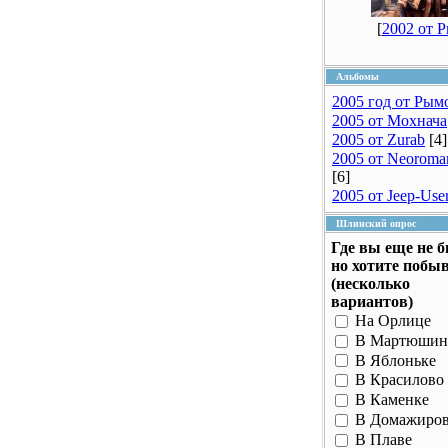
[
2002 от 
Альбомы
2005 год от Рым
2005 от Мохнача
2005 от Zurab
[4]
2005 от Neoroma
[6]
2005 от Jeep-Use
Шлинский опрос
Где вы еще не 
но хотите побы
(несколько
вариантов)
На Орлице
В Мартюшин
В Яблоньке
В Красилово
В Каменке
В Домажиро
В Плаве