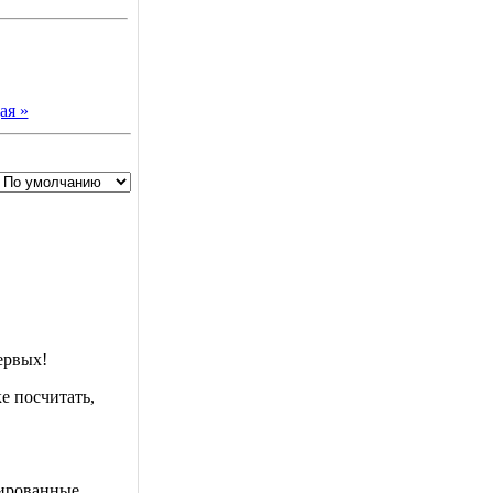
ая »
ервых!
е посчитать,
рированные