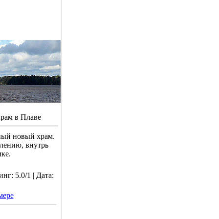
рам в Плаве
ный новый храм.
алению, внутрь
мке.
г: 5.0/1 | Дата:
мере