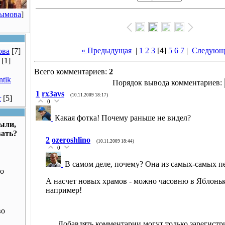
Рымова
]
« Предыдущая
|
1
2
3
[
4
]
5
6
7
|
Следующ
ова
[7]
[1]
Всего комментариев:
2
ntik
Порядок вывода комментариев:
1
rx3avs
(10.11.2009 18:17)
r
[5]
0
Какая фотка! Почему раньше не видел?
были,
вать?
2
ozeroshlino
(10.11.2009 18:44)
0
В самом деле, почему? Она из самых-самых п
о
А насчет новых храмов - можно часовню в Яблоньк
например!
во
Добавлять комментарии могут только зарегист