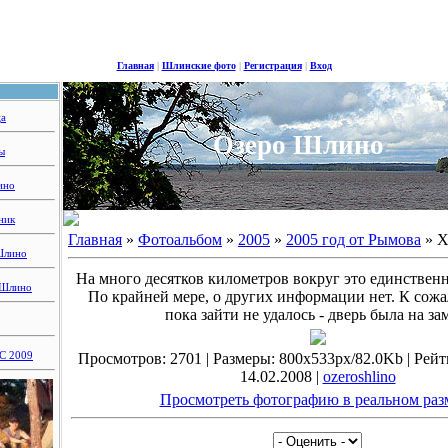
Главная
|
Шлинские фото
|
Регистрация
|
Вход
ца
Озеро Шлино
ы
ино
ник
Главная
»
Фотоальбом
»
2005
»
2005 год от Рымова
» Х
Шлино
На много десятков километров вокруг это единствен
 Шлино
По крайней мере, о других информации нет. К сож
пока зайти не удалось - дверь была на за
 2009
Просмотров: 2701 | Размеры: 800x533px/82.0Kb | Рейтин
14.02.2008 |
ozeroshlino
Просмотреть фотографию в реальном раз