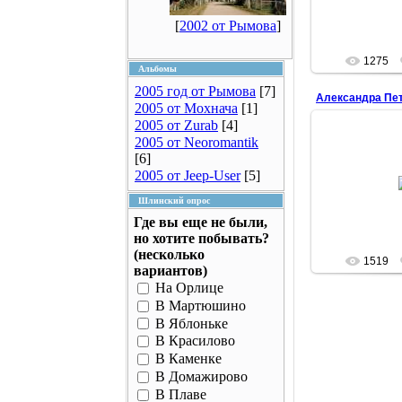
летом 2005-г
Je
[
2002 от Рымова
]
1275
Альбомы
2005 год от Рымова
[7]
2005 от Мохнача
[1]
2005 от Zurab
[4]
11.1
2005 от Neoromantik
[6]
Александра Пе
Она была пос
2005 от Jeep-User
[5]
деревни Плав,
А.П. Маресьева
Шлинский опрос
Где вы еще не были,
Je
но хотите побывать?
(несколько
1519
вариантов)
На Орлице
В Мартюшино
В Яблоньке
В Красилово
В Каменке
В Домажирово
В Плаве