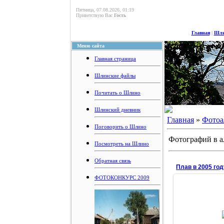
Пятница, 07.08.2026, 01:19
Приветствую Вас
Гость
Главная
|
Шли
Меню сайта
Главная страница
Шлинские файлы
Почитать о Шлино
Шлинский дневник
Главная
»
Фотоа
Поговорить о Шлино
Фотографий в а
Посмотреть на Шлино
Обратная связь
Плав в 2005 год
ФОТОКОНКУРС 2009
11.1
Увы, теперь в 
ни одной коровы
бывших в пла