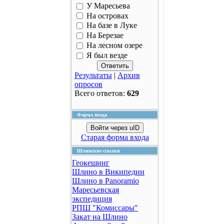
У Маресьева
На островах
На базе в Луке
На Березае
На лесном озере
Я был везде
Результаты
|
Архив
опросов
Всего ответов:
629
Форма входа
Войти через uID
Старая форма входа
Шлинские ссылки
Геокешинг
Шлино в Википедии
Шлино в Panoramio
Маресьевская
экспедиция
РПШ "Комиссары"
Закат на Шлино