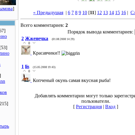
Рымова
]
« Предыдущая
|
6
7
8
9
10
[
11
]
12
13
14
15
16
|
С
Всего комментариев:
2
67]
Порядок вывода комментариев:
ино
2
Жженечка
(01.08.2008 14:29)
0
[53]
Красавчики!!
лино
в
1
lis
(15.05.2008 19:43)
0
]
Копченый окунь самая вкусная рыба!
ann
ков
Добавлять комментарии могут только зарегист
пользователи.
215]
[
Регистрация
|
Вход
]
тырь