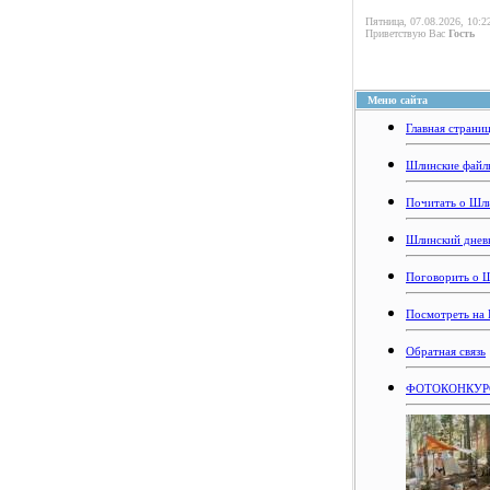
Пятница, 07.08.2026, 10:2
Приветствую Вас
Гость
Меню сайта
Главная страни
Шлинские файл
Почитать о Шл
Шлинский днев
Поговорить о 
Посмотреть на
Обратная связь
ФОТОКОНКУРС