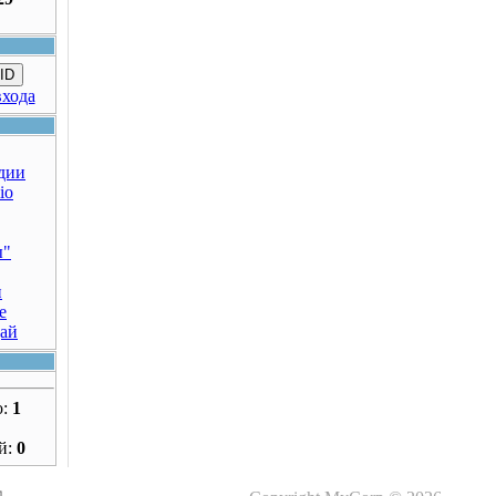
ID
входа
дии
io
ы"
н
е
дай
о:
1
й:
0