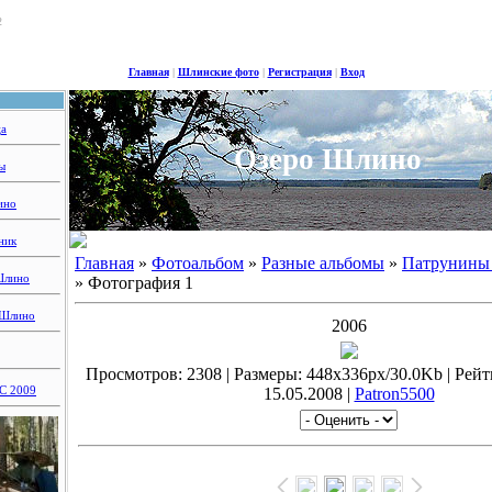
2
Главная
|
Шлинские фото
|
Регистрация
|
Вход
ца
Озеро Шлино
ы
ино
ник
Главная
»
Фотоальбом
»
Разные альбомы
»
Патрунины 
Шлино
» Фотография 1
 Шлино
2006
Просмотров: 2308 | Размеры: 448x336px/30.0Kb | Рейтин
 2009
15.05.2008 |
Patron5500