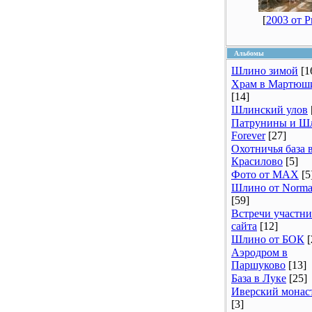
[
2003 от 
Альбомы
Шлино зимой
[1
Храм в Мартюш
[14]
Шлинский улов
Патрунины и Ш
Forever
[27]
Охотничья база 
Красилово
[5]
Фото от MAX
[5
Шлино от Norm
[59]
Встречи участни
сайта
[12]
Шлино от БОК
[
Аэродром в
Паршуково
[13]
База в Луке
[25]
Иверский монас
[3]