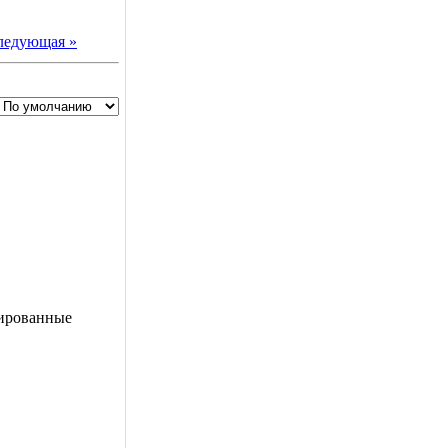
ледующая »
рированные