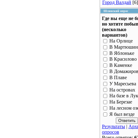
Город Валдай
[6]
Шлинский опрос
Где вы еще не 
но хотите побы
(несколько
вариантов)
На Орлице
В Мартюшин
В Яблоньке
В Красилово
В Каменке
В Домажиро
В Плаве
У Маресьева
На островах
На базе в Лу
На Березае
На лесном оз
Я был везде
Результаты
|
Арх
опросов
Всего ответов:
6