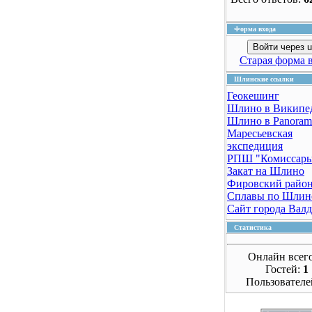
Форма входа
Войти через u
Старая форма 
Шлинские ссылки
Геокешинг
Шлино в Википе
Шлино в Panoram
Маресьевская
экспедиция
РПШ "Комиссар
Закат на Шлино
Фировский райо
Сплавы по Шлин
Сайт города Вал
Статистика
Онлайн всег
Гостей:
1
Пользователе