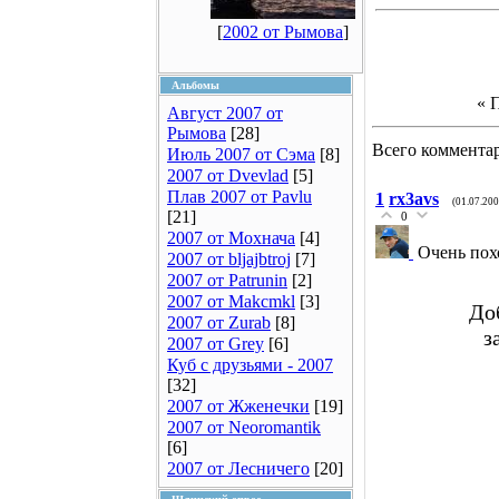
[
2002 от Рымова
]
Альбомы
« 
Август 2007 от
Рымова
[28]
Всего коммента
Июль 2007 от Сэма
[8]
2007 от Dvevlad
[5]
Плав 2007 от Pavlu
1
rx3avs
(01.07.200
[21]
0
2007 от Мохнача
[4]
Очень пох
2007 от bljajbtroj
[7]
2007 от Patrunin
[2]
2007 от Makcmkl
[3]
До
2007 от Zurab
[8]
з
2007 от Grey
[6]
Куб с друзьями - 2007
[32]
2007 от Жженечки
[19]
2007 от Neoromantik
[6]
2007 от Лесничего
[20]