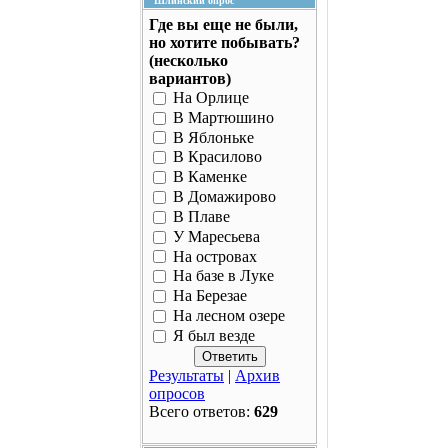
Шлинский опрос
Где вы еще не были,
но хотите побывать?
(несколько
вариантов)
На Орлице
В Мартюшино
В Яблоньке
В Красилово
В Каменке
В Домажирово
В Плаве
У Маресьева
На островах
На базе в Луке
На Березае
На лесном озере
Я был везде
Результаты
|
Архив
опросов
Всего ответов:
629