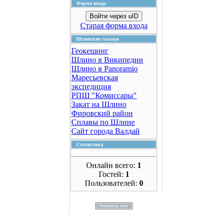
Форма входа
Войти через uID
Старая форма входа
Шлинские ссылки
Геокешинг
Шлино в Википедии
Шлино в Panoramio
Маресьевская
экспедиция
РПШ "Комиссары"
Закат на Шлино
Фировский район
Сплавы по Шлине
Сайт города Валдай
Статистика
Онлайн всего:
1
Гостей:
1
Пользователей:
0