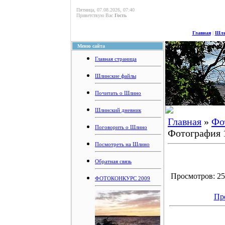
Пятница, 07.08.2026, 07:40
Приветствую Вас
Гость
Главная
|
Шли
Меню сайта
Главная страница
Шлинские файлы
Почитать о Шлино
Шлинский дневник
Главная
»
Фо
Поговорить о Шлино
Фотография 
Посмотреть на Шлино
Обратная связь
Просмотров: 250
ФОТОКОНКУРС 2009
Пр