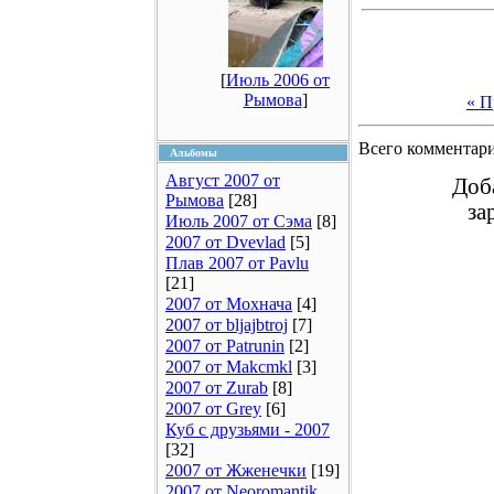
[
Июль 2006 от
Рымова
]
« П
Всего комментар
Альбомы
Август 2007 от
Доб
Рымова
[28]
за
Июль 2007 от Сэма
[8]
2007 от Dvevlad
[5]
Плав 2007 от Pavlu
[21]
2007 от Мохнача
[4]
2007 от bljajbtroj
[7]
2007 от Patrunin
[2]
2007 от Makcmkl
[3]
2007 от Zurab
[8]
2007 от Grey
[6]
Куб с друзьями - 2007
[32]
2007 от Жженечки
[19]
2007 от Neoromantik