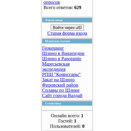
опросов
Всего ответов:
629
Форма входа
Войти через uID
Старая форма входа
Шлинские ссылки
Геокешинг
Шлино в Википедии
Шлино в Panoramio
Маресьевская
экспедиция
РПШ "Комиссары"
Закат на Шлино
Фировский район
Сплавы по Шлине
Сайт города Валдай
Статистика
Онлайн всего:
1
Гостей:
1
Пользователей:
0