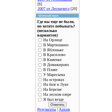
[6]
2007 от Лесничего
[20]
Шлинский опрос
Где вы еще не были,
но хотите побывать?
(несколько
вариантов)
На Орлице
В Мартюшино
В Яблоньке
В Красилово
В Каменке
В Домажирово
В Плаве
У Маресьева
На островах
На базе в Луке
На Березае
На лесном озере
Я был везде
Результаты
|
Архив