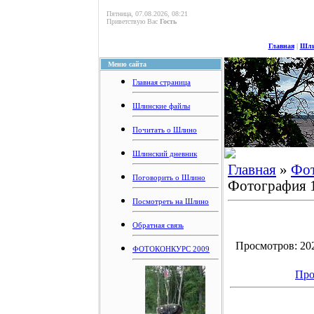
Пятница, 07.08.2026, 08:21
Приветствую Вас
Гость
Главная
|
Шли
Меню сайта
Главная страница
Шлинские файлы
Почитать о Шлино
Шлинский дневник
Главная
»
Фо
Поговорить о Шлино
Фотография 
Посмотреть на Шлино
Обратная связь
Просмотров: 2029
ФОТОКОНКУРС 2009
Про