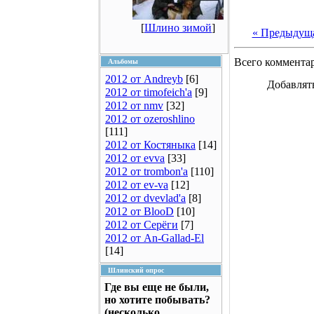
[
Шлино зимой
]
« Предыдущ
Всего коммента
Альбомы
2012 от Andreyb
[6]
Добавлят
2012 от timofeich'a
[9]
2012 от nmv
[32]
2012 от ozeroshlino
[111]
2012 от Костяныка
[14]
2012 от evva
[33]
2012 от trombon'a
[110]
2012 от ev-va
[12]
2012 от dvevlad'a
[8]
2012 от BlooD
[10]
2012 от Серёги
[7]
2012 от An-Gallad-El
[14]
Шлинский опрос
Где вы еще не были,
но хотите побывать?
(несколько