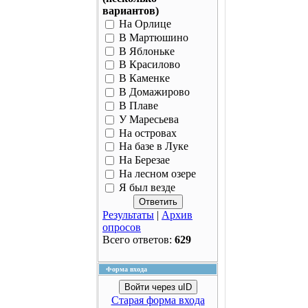
вариантов)
На Орлице
В Мартюшино
В Яблоньке
В Красилово
В Каменке
В Домажирово
В Плаве
У Маресьева
На островах
На базе в Луке
На Березае
На лесном озере
Я был везде
Результаты
|
Архив
опросов
Всего ответов:
629
Форма входа
Войти через uID
Старая форма входа