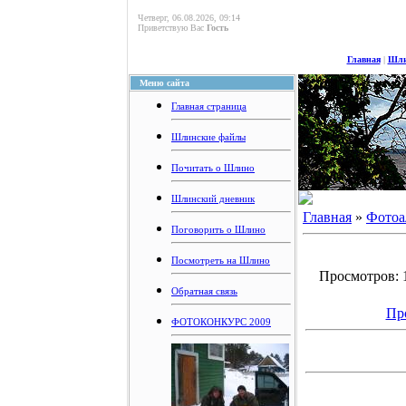
Четверг, 06.08.2026, 09:14
Приветствую Вас
Гость
Главная
|
Шли
Меню сайта
Главная страница
Шлинские файлы
Почитать о Шлино
Шлинский дневник
Главная
»
Фотоа
Поговорить о Шлино
Посмотреть на Шлино
Просмотров: 1
Обратная связь
Пр
ФОТОКОНКУРС 2009