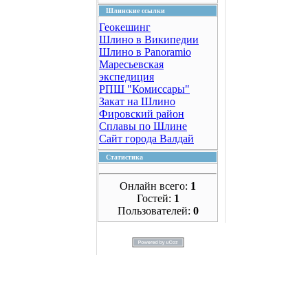
Шлинские ссылки
Геокешинг
Шлино в Википедии
Шлино в Panoramio
Маресьевская
экспедиция
РПШ "Комиссары"
Закат на Шлино
Фировский район
Сплавы по Шлине
Сайт города Валдай
Статистика
Онлайн всего:
1
Гостей:
1
Пользователей:
0