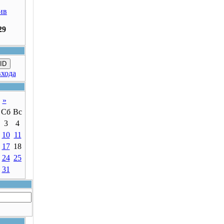
ив
29
ID
входа
»
Сб
Вс
3
4
10
11
17
18
24
25
31