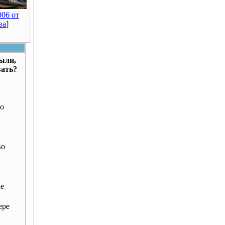
06 от
ва
]
были,
вать?
о
во
ке
ере