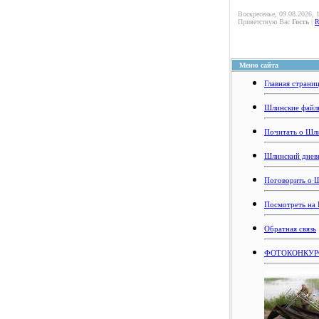
Воскресенье, 09.08.2026, 
Приветствую Вас
Гость
|
Меню сайта
Главная страни
Шлинские файл
Почитать о Шл
Шлинский днев
Поговорить о 
Посмотреть на
Обратная связь
ФОТОКОНКУРС