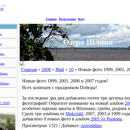
13:38
RSS
Главная
|
Регистрация
|
Вход
ца
Озеро Шлино
ы
ино
ник
Главная
»
2008
»
Май
»
10
» Новые фото 1999, 2001, 2
Шлино
Новые фото 1999, 2001, 2006 и 2007 годов!
 Шлино
Всех шлинцев с праздником Победы!
За последние два дня добавлено почти три десятка н
фотографий! Обратите внимание на новый альбом
20
 2009
особенно хороши закаты в Яблоньке, грибы, родник и
Сразу три альбома от
Makcmkl
, 2007, 2003 и 1999 го
добавлено 9 новых фото в альбом
2001 от Рымова
.
Просмотров: 1321 | Добавил:
ozeroshlino