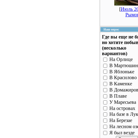
[
Июль 20
Рымо
Наш опрос
Где вы еще не 
но хотите побы
(несколько
вариантов)
На Орлице
В Мартюшин
В Яблоньке
В Красилово
В Каменке
В Домажиро
В Плаве
У Маресьева
На островах
На базе в Лу
На Березае
На лесном оз
Я был везде