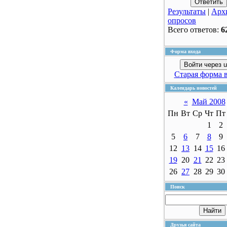
Результаты
|
Арх
опросов
Всего ответов:
6
Форма входа
Войти через u
Старая форма 
Календарь новостей
«
Май 2008
Пн
Вт
Ср
Чт
Пт
1
2
5
6
7
8
9
12
13
14
15
16
19
20
21
22
23
26
27
28
29
30
Поиск
Друзья сайта