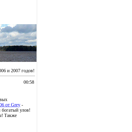
006 и 2007 годов!
00:58
овых
06 от Grey
-
 богатый улов!
ды! Также