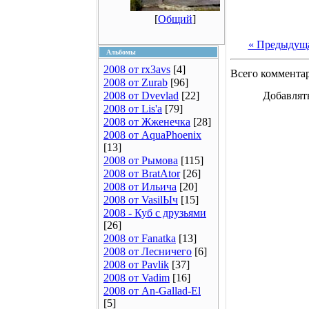
[
Общий
]
« Предыдущ
Альбомы
2008 от rx3avs
[4]
Всего коммента
2008 от Zurab
[96]
2008 от Dvevlad
[22]
Добавлят
2008 от Lis'a
[79]
2008 от Жженечка
[28]
2008 от AquaPhoenix
[13]
2008 от Рымова
[115]
2008 от BratAtor
[26]
2008 от Ильича
[20]
2008 от VasilЫч
[15]
2008 - Куб с друзьями
[26]
2008 от Fanatka
[13]
2008 от Лесничего
[6]
2008 от Pavlik
[37]
2008 от Vadim
[16]
2008 от An-Gallad-El
[5]