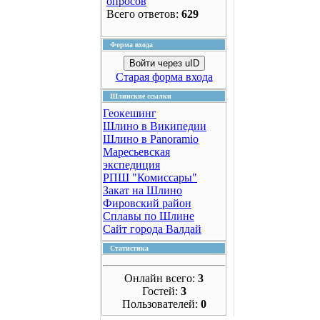
опросов
Всего ответов:
629
Форма входа
Войти через uID
Старая форма входа
Шлинские ссылки
Геокешинг
Шлино в Википедии
Шлино в Panoramio
Маресьевская
экспедиция
РПШ "Комиссары"
Закат на Шлино
Фировский район
Сплавы по Шлине
Сайт города Валдай
Статистика
Онлайн всего:
3
Гостей:
3
Пользователей:
0