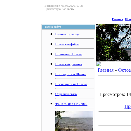
Воскресенье, 09.08.2026, 07:28
Приветствую Вас
Гость
Главная
|
Шли
Меню сайта
Главная страница
Шлинские файлы
Почитать о Шлино
Шлинский дневник
Главная
»
Фотоа
Поговорить о Шлино
Посмотреть на Шлино
Просмотров: 149
Обратная связь
ФОТОКОНКУРС 2009
Пр