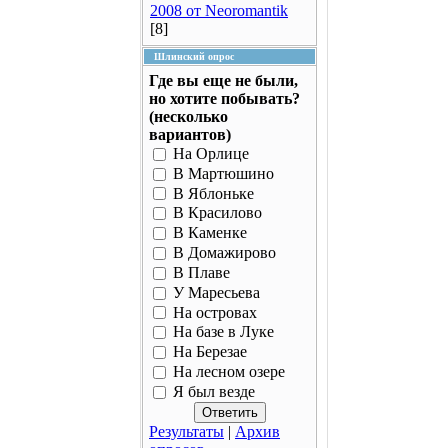
2008 от Neoromantik
[8]
Шлинский опрос
Где вы еще не были,
но хотите побывать?
(несколько
вариантов)
На Орлице
В Мартюшино
В Яблоньке
В Красилово
В Каменке
В Домажирово
В Плаве
У Маресьева
На островах
На базе в Луке
На Березае
На лесном озере
Я был везде
Результаты
|
Архив