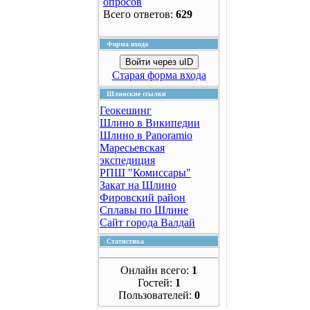
опросов
Всего ответов:
629
Форма входа
Войти через uID
Старая форма входа
Шлинские ссылки
Геокешинг
Шлино в Википедии
Шлино в Panoramio
Маресьевская
экспедиция
РПШ "Комиссары"
Закат на Шлино
Фировский район
Сплавы по Шлине
Сайт города Валдай
Статистика
Онлайн всего:
1
Гостей:
1
Пользователей:
0