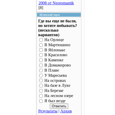
2008 от Neoromantik
[8]
Шлинский опрос
Где вы еще не были,
но хотите побывать?
(несколько
вариантов)
На Орлице
В Мартюшино
В Яблоньке
В Красилово
В Каменке
В Домажирово
В Плаве
У Маресьева
На островах
На базе в Луке
На Березае
На лесном озере
Я был везде
Результаты
|
Архив