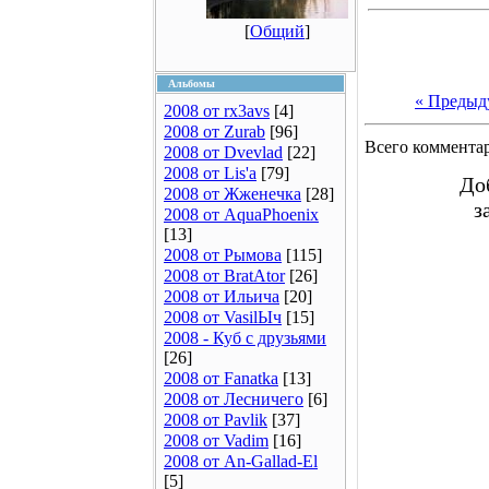
[
Общий
]
Альбомы
« Предыд
2008 от rx3avs
[4]
2008 от Zurab
[96]
Всего коммента
2008 от Dvevlad
[22]
2008 от Lis'a
[79]
До
2008 от Жженечка
[28]
з
2008 от AquaPhoenix
[13]
2008 от Рымова
[115]
2008 от BratAtor
[26]
2008 от Ильича
[20]
2008 от VasilЫч
[15]
2008 - Куб с друзьями
[26]
2008 от Fanatka
[13]
2008 от Лесничего
[6]
2008 от Pavlik
[37]
2008 от Vadim
[16]
2008 от An-Gallad-El
[5]