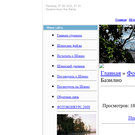
Пятница, 07.08.2026, 07:43
Приветствую Вас
Гость
Главная
|
Шли
Меню сайта
Главная страница
Шлинские файлы
Почитать о Шлино
Шлинский дневник
Главная
»
Фо
Поговорить о Шлино
Базилио
Посмотреть на Шлино
Обратная связь
Просмотров: 189
ФОТОКОНКУРС 2009
Пр