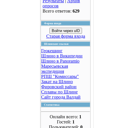
Результаты
|
Архив
опросов
Всего ответов:
629
Форма входа
Войти через uID
Старая форма входа
Шлинские ссылки
Геокешинг
Шлино в Википедии
Шлино в Panoramio
Маресьевская
экспедиция
РПШ "Комиссары"
Закат на Шлино
Фировский район
Сплавы по Шлине
Сайт города Валдай
Статистика
Онлайн всего:
1
Гостей:
1
Пользователей:
0