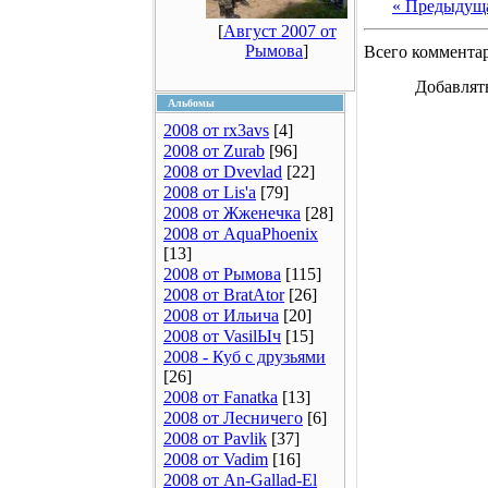
« Предыдущ
[
Август 2007 от
Рымова
]
Всего коммента
Добавлят
Альбомы
2008 от rx3avs
[4]
2008 от Zurab
[96]
2008 от Dvevlad
[22]
2008 от Lis'a
[79]
2008 от Жженечка
[28]
2008 от AquaPhoenix
[13]
2008 от Рымова
[115]
2008 от BratAtor
[26]
2008 от Ильича
[20]
2008 от VasilЫч
[15]
2008 - Куб с друзьями
[26]
2008 от Fanatka
[13]
2008 от Лесничего
[6]
2008 от Pavlik
[37]
2008 от Vadim
[16]
2008 от An-Gallad-El