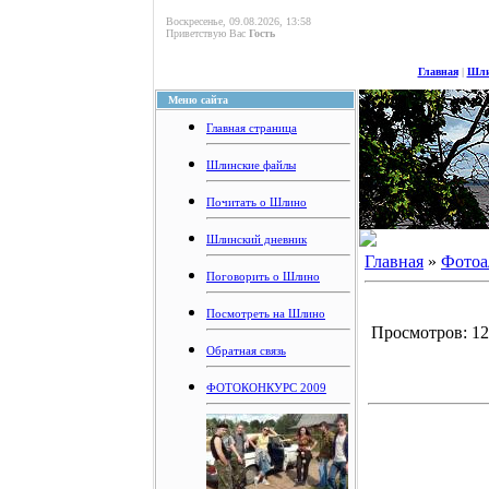
Воскресенье, 09.08.2026, 13:58
Приветствую Вас
Гость
Главная
|
Шли
Меню сайта
Главная страница
Шлинские файлы
Почитать о Шлино
Шлинский дневник
Главная
»
Фотоа
Поговорить о Шлино
Посмотреть на Шлино
Просмотров: 123
Обратная связь
ФОТОКОНКУРС 2009