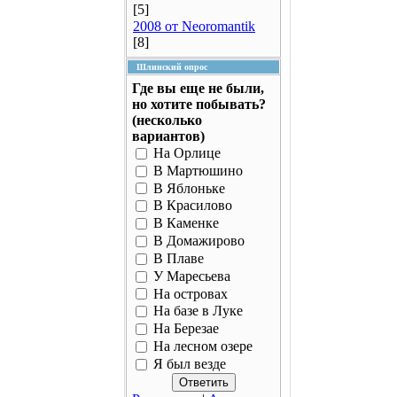
[5]
2008 от Neoromantik
[8]
Шлинский опрос
Где вы еще не были,
но хотите побывать?
(несколько
вариантов)
На Орлице
В Мартюшино
В Яблоньке
В Красилово
В Каменке
В Домажирово
В Плаве
У Маресьева
На островах
На базе в Луке
На Березае
На лесном озере
Я был везде