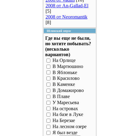
2008 от An-Gallad-El
[5]
2008 от Neoromantik
[8]
Шлинский опрос
Где вы еще не были,
но хотите побывать?
(несколько
вариантов)
На Орлице
В Мартюшино
В Яблоньке
В Красилово
В Каменке
В Домажирово
В Плаве
У Маресьева
На островах
На базе в Луке
На Березае
На лесном озере
Я был везде