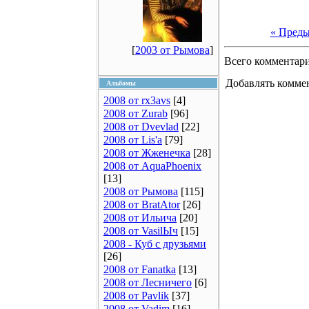
« Пред
[
2003 от Рымова
]
Всего комментар
Добавлять коммен
Альбомы
2008 от rx3avs
[4]
2008 от Zurab
[96]
2008 от Dvevlad
[22]
2008 от Lis'a
[79]
2008 от Жженечка
[28]
2008 от AquaPhoenix
[13]
2008 от Рымова
[115]
2008 от BratAtor
[26]
2008 от Ильича
[20]
2008 от VasilЫч
[15]
2008 - Куб с друзьями
[26]
2008 от Fanatka
[13]
2008 от Лесничего
[6]
2008 от Pavlik
[37]
2008 от Vadim
[16]