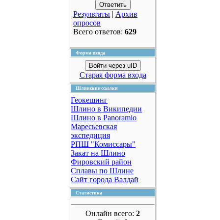
Результаты
|
Архив
опросов
Всего ответов:
629
Форма входа
Войти через uID
Старая форма входа
Шлинские ссылки
Геокешинг
Шлино в Википедии
Шлино в Panoramio
Маресьевская
экспедиция
РПШ "Комиссары"
Закат на Шлино
Фировский район
Сплавы по Шлине
Сайт города Валдай
Статистика
Онлайн всего:
2