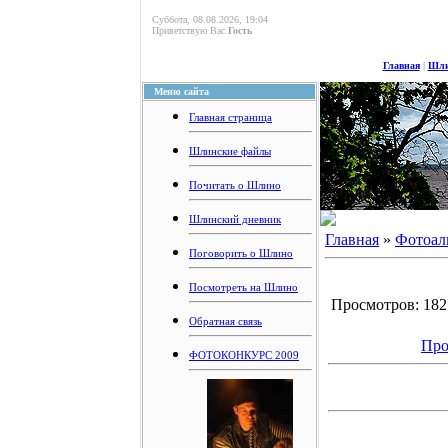
Суббота, 08.08.2026, 19:04
Приветствую Вас
Гость
Главная
|
Шли
Меню сайта
Главная страница
Шлинские файлы
Почитать о Шлино
Шлинский дневник
Главная
»
Фотоал
Поговорить о Шлино
Посмотреть на Шлино
Просмотров: 1821
Обратная связь
Про
ФОТОКОНКУРС 2009