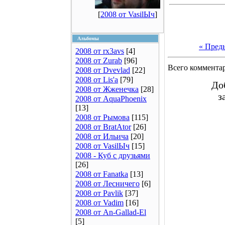
[
2008 от VasilЫч
]
Альбомы
« Пред
2008 от rx3avs
[4]
2008 от Zurab
[96]
Всего коммента
2008 от Dvevlad
[22]
2008 от Lis'a
[79]
До
2008 от Жженечка
[28]
з
2008 от AquaPhoenix
[13]
2008 от Рымова
[115]
2008 от BratAtor
[26]
2008 от Ильича
[20]
2008 от VasilЫч
[15]
2008 - Куб с друзьями
[26]
2008 от Fanatka
[13]
2008 от Лесничего
[6]
2008 от Pavlik
[37]
2008 от Vadim
[16]
2008 от An-Gallad-El
[5]