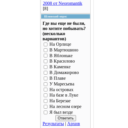
2008 от Neoromantik
[8]
Шлинский опрос
Где вы еще не были,
но хотите побывать?
(несколько
вариантов)
На Орлице
В Мартюшино
В Яблоньке
В Красилово
В Каменке
В Домажирово
В Плаве
У Маресьева
На островах
На базе в Луке
На Березае
На лесном озере
Я был везде
Результаты
|
Архив