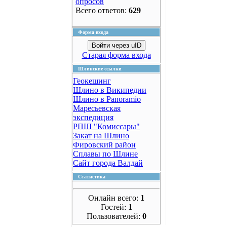
опросов
Всего ответов:
629
Форма входа
Войти через uID
Старая форма входа
Шлинские ссылки
Геокешинг
Шлино в Википедии
Шлино в Panoramio
Маресьевская
экспедиция
РПШ "Комиссары"
Закат на Шлино
Фировский район
Сплавы по Шлине
Сайт города Валдай
Статистика
Онлайн всего:
1
Гостей:
1
Пользователей:
0