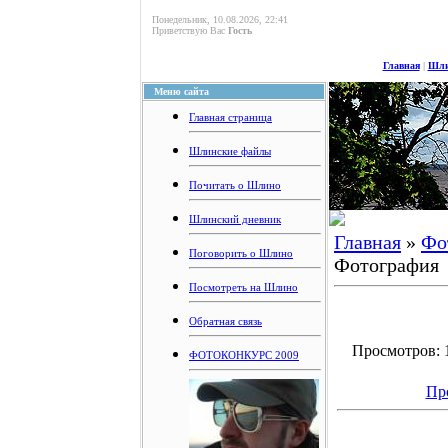
Понедельник, 10.08.2026, 22:41
Приветствую Вас
Гость
Главная
|
Шли
Меню сайта
Главная страница
Шлинские файлы
Почитать о Шлино
Шлинский дневник
Главная
»
Фо
Поговорить о Шлино
Фотография
Посмотреть на Шлино
Обратная связь
Просмотров: 1
ФОТОКОНКУРС 2009
Пр