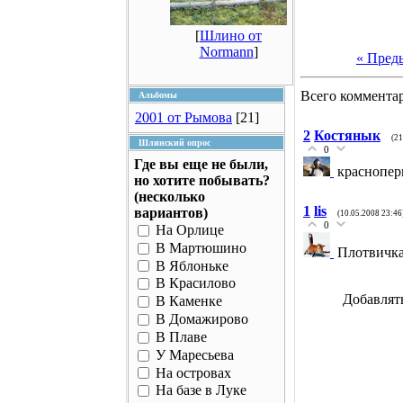
[
Шлино от
Normann
]
« Пред
Всего коммента
Альбомы
2001 от Рымова
[21]
2
Костянык
(21
Шлинский опрос
0
Где вы еще не были,
краснопер
но хотите побывать?
(несколько
1
lis
вариантов)
(10.05.2008 23:46
0
На Орлице
В Мартюшино
Плотвичка
В Яблоньке
В Красилово
Добавлят
В Каменке
В Домажирово
В Плаве
У Маресьева
На островах
На базе в Луке