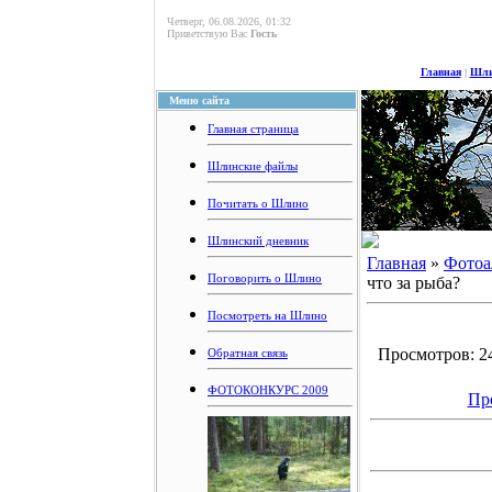
Четверг, 06.08.2026, 01:32
Приветствую Вас
Гость
Главная
|
Шли
Меню сайта
Главная страница
Шлинские файлы
Почитать о Шлино
Шлинский дневник
Главная
»
Фотоа
Поговорить о Шлино
что за рыба?
Посмотреть на Шлино
Просмотров: 242
Обратная связь
ФОТОКОНКУРС 2009
Пр