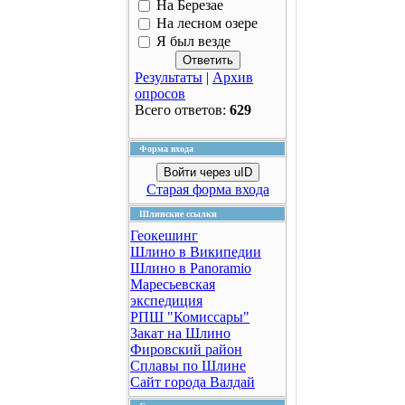
На Березае
На лесном озере
Я был везде
Результаты
|
Архив
опросов
Всего ответов:
629
Форма входа
Войти через uID
Старая форма входа
Шлинские ссылки
Геокешинг
Шлино в Википедии
Шлино в Panoramio
Маресьевская
экспедиция
РПШ "Комиссары"
Закат на Шлино
Фировский район
Сплавы по Шлине
Сайт города Валдай