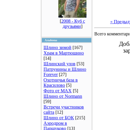
[
2008 - Куб с
« Предыд
друзьями
]
Всего комментар
Альбомы
Доб
Шлино зимой
[167]
за
Храм в Мартюшино
[14]
Шлинский улов
[53]
Патрунины и Шлино
Forever
[27]
Охотничья база в
Красилово
[5]
Фото от MAX
[5]
Шлино от Normann
[59]
Встречи участников
сайта
[12]
Шлино от БОК
[215]
Аэродром в
Паршуково
[13]