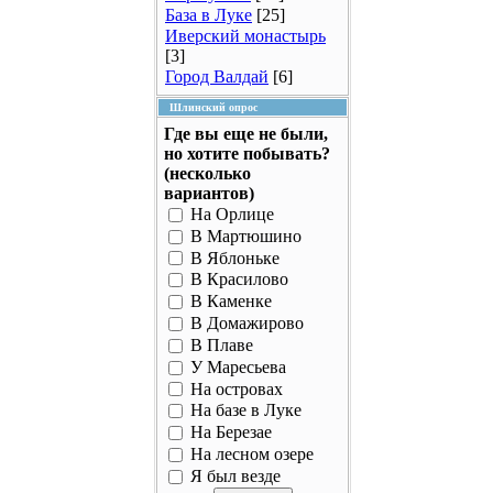
База в Луке
[25]
Иверский монастырь
[3]
Город Валдай
[6]
Шлинский опрос
Где вы еще не были,
но хотите побывать?
(несколько
вариантов)
На Орлице
В Мартюшино
В Яблоньке
В Красилово
В Каменке
В Домажирово
В Плаве
У Маресьева
На островах
На базе в Луке
На Березае
На лесном озере
Я был везде