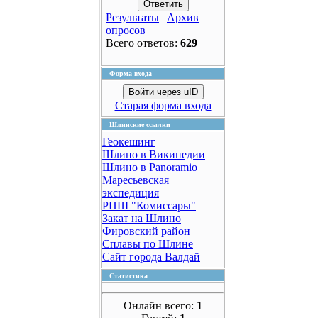
Результаты
|
Архив
опросов
Всего ответов:
629
Форма входа
Войти через uID
Старая форма входа
Шлинские ссылки
Геокешинг
Шлино в Википедии
Шлино в Panoramio
Маресьевская
экспедиция
РПШ "Комиссары"
Закат на Шлино
Фировский район
Сплавы по Шлине
Сайт города Валдай
Статистика
Онлайн всего:
1