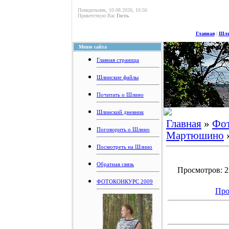
Понедельник, 10.08.2026, 10:56
Приветствую Вас
Гость
Главная
|
Шли
Меню сайта
Главная страница
Шлинские файлы
Почитать о Шлино
Шлинский дневник
Главная
»
Фо
Поговорить о Шлино
Мартюшино
Посмотреть на Шлино
Обратная связь
Просмотров: 22
ФОТОКОНКУРС 2009
Про