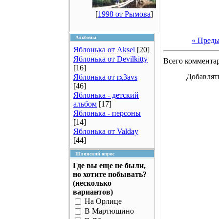
[
1998 от Рымова
]
Альбомы
« Пред
Яблонька от Aksel
[20]
Яблонька от Devilkitty
Всего коммента
[16]
Добавлят
Яблонька от rx3avs
[46]
Яблонька - детский
альбом
[17]
Яблонька - персоны
[14]
Яблонька от Valday
[44]
Шлинский опрос
Где вы еще не были,
но хотите побывать?
(несколько
вариантов)
На Орлице
В Мартюшино