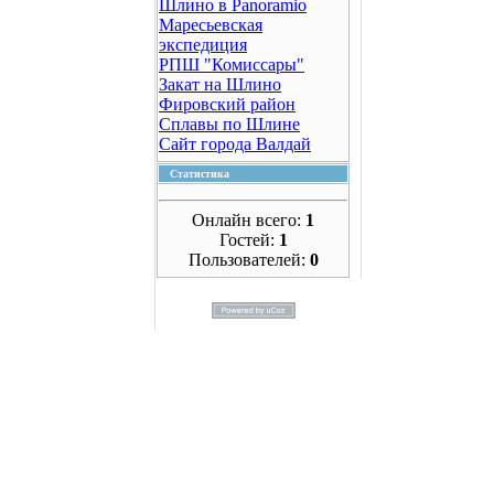
Шлино в Panoramio
Маресьевская
экспедиция
РПШ "Комиссары"
Закат на Шлино
Фировский район
Сплавы по Шлине
Сайт города Валдай
Статистика
Онлайн всего:
1
Гостей:
1
Пользователей:
0