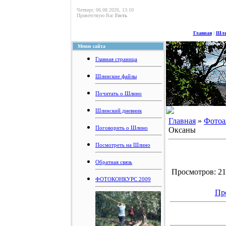
Четверг, 06.08.2026, 13:10
Приветствую Вас
Гость
Главная
|
Шли
Меню сайта
Главная страница
Шлинские файлы
Почитать о Шлино
Шлинский дневник
Главная
»
Фотоа
Поговорить о Шлино
Оксаны
Посмотреть на Шлино
Обратная связь
Просмотров: 211
ФОТОКОНКУРС 2009
Пр