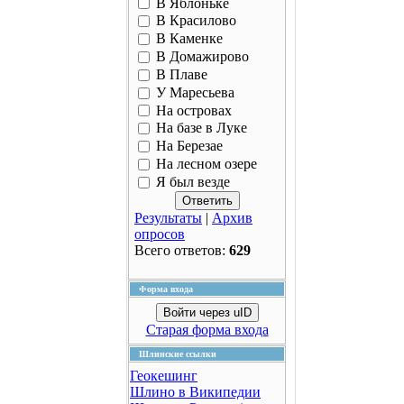
В Яблоньке
В Красилово
В Каменке
В Домажирово
В Плаве
У Маресьева
На островах
На базе в Луке
На Березае
На лесном озере
Я был везде
Результаты
|
Архив
опросов
Всего ответов:
629
Форма входа
Войти через uID
Старая форма входа
Шлинские ссылки
Геокешинг
Шлино в Википедии