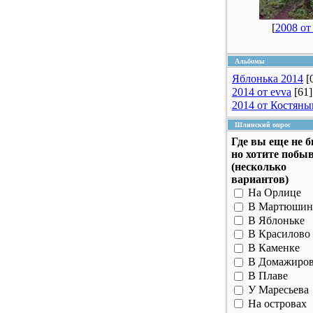
[
2008 от 
Альбомы
Яблонька 2014
[
2014 от evva
[61]
2014 от Костяны
Шлинский опрос
Где вы еще не 
но хотите побы
(несколько
вариантов)
На Орлице
В Мартюшин
В Яблоньке
В Красилово
В Каменке
В Домажиро
В Плаве
У Маресьева
На островах