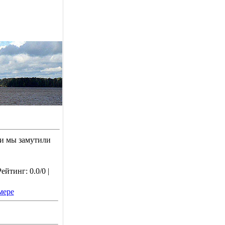
 и мы замутили
йтинг: 0.0/0 |
мере