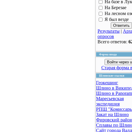
На базе в Лу
На Березае
На лесном оз
Я был везде
Результаты
|
Арх
опросов
Всего ответов:
6
Форма входа
Войти через u
Старая форма 
Шлинские ссылки
Геокешинг
Шлино в Википе
Шлино в Panoram
Маресьевская
экспедиция
РПШ "Комиссар
Закат на Шлино
Фировский райо
Сплавы по Шлин
Сайт города Вал