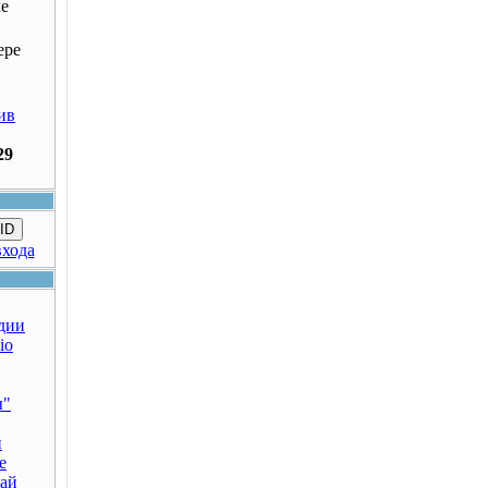
ке
ере
ив
29
ID
входа
дии
io
ы"
н
е
дай