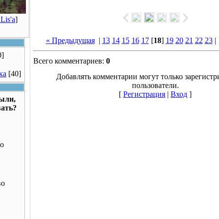
Lis'a
]
« Предыдущая
|
13
14
15
16
17
[
18
]
19
20
21
22
23
0]
Всего комментариев:
0
ка
[40]
Добавлять комментарии могут только зарегист
пользователи.
[
Регистрация
|
Вход
]
были,
вать?
о
во