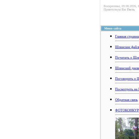
Воскресенье, 09.08.2026, 
Приветствую Вас
Гость
Меню сайта
Главная страни
Шлинские файл
Почитать о Шл
Шлинский днев
Поговорить о 
Посмотреть на
Обратная связь
ФОТОКОНКУРС