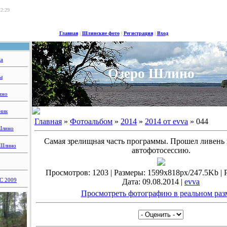
12:29
Главная
|
Шлинские фото
|
Регистрация
|
Вход
ца
Озеро Шлино
ы
ино
ник
Главная
»
Фотоальбом
»
2014
»
2014 от evva
» 044
Шлино
Самая зрелищная часть программы. Прошел ливень
 Шлино
автофотосессию.
Просмотров: 1203 | Размеры: 1599x818px/247.5Kb | Ре
 2009
Дата: 09.08.2014 |
evva
Просмотреть фотографию в реальном раз