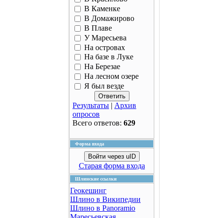
В Каменке
В Домажирово
В Плаве
У Маресьева
На островах
На базе в Луке
На Березае
На лесном озере
Я был везде
Результаты
|
Архив
опросов
Всего ответов:
629
Форма входа
Войти через uID
Старая форма входа
Шлинские ссылки
Геокешинг
Шлино в Википедии
Шлино в Panoramio
Маресьевская