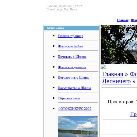
Суббота, 08.08.2026, 12:42
Приветствую Вас
Гость
Главная
|
Шли
Меню сайта
Главная страница
Шлинские файлы
Почитать о Шлино
Шлинский дневник
Главная
»
Фо
Поговорить о Шлино
Лесничего
»
Посмотреть на Шлино
Обратная связь
Просмотров: 1
ФОТОКОНКУРС 2009
Пр