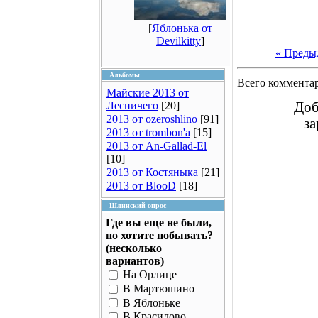
[
Яблонька от
Devilkitty
]
« Преды
Альбомы
Всего коммента
Майские 2013 от
Лесничего
[20]
Доб
2013 от ozeroshlino
[91]
за
2013 от trombon'a
[15]
2013 от An-Gallad-El
[10]
2013 от Костяныка
[21]
2013 от BlooD
[18]
Шлинский опрос
Где вы еще не были,
но хотите побывать?
(несколько
вариантов)
На Орлице
В Мартюшино
В Яблоньке
В Красилово