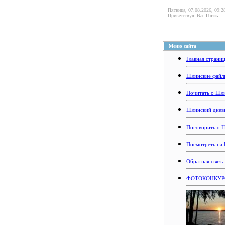
Пятница, 07.08.2026, 09:2
Приветствую Вас
Гость
Меню сайта
Главная страни
Шлинские файл
Почитать о Шл
Шлинский днев
Поговорить о 
Посмотреть на
Обратная связь
ФОТОКОНКУРС