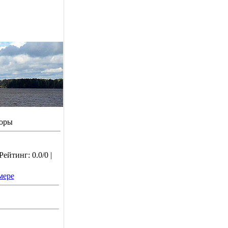
боры
ейтинг: 0.0/0 |
мере