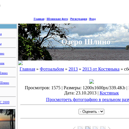
8
Главная
|
Шлинские фото
|
Регистрация
|
Вход
ца
Озеро Шлино
ы
ино
ник
Главная
»
Фотоальбом
»
2013
»
2013 от Костяныка
» с
Шлино
 Шлино
Просмотров: 1575 | Размеры: 1200x1600px/339.4Kb | Р
Дата: 23.10.2013 |
Костянык
Просмотреть фотографию в реальном раз
 2009