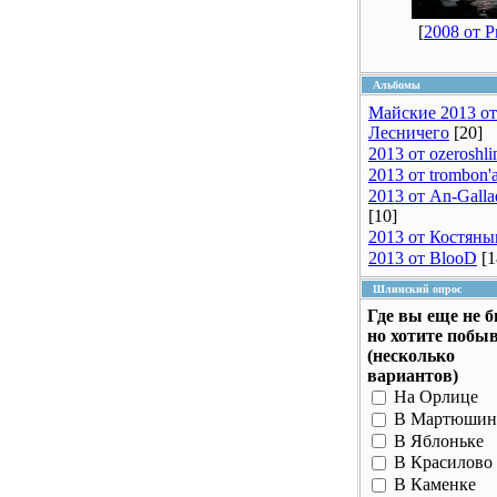
[
2008 от 
Альбомы
Майские 2013 от
Лесничего
[20]
2013 от ozeroshli
2013 от trombon'
2013 от An-Galla
[10]
2013 от Костяны
2013 от BlooD
[1
Шлинский опрос
Где вы еще не 
но хотите побы
(несколько
вариантов)
На Орлице
В Мартюшин
В Яблоньке
В Красилово
В Каменке