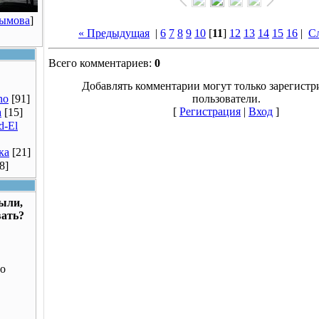
Рымова
]
« Предыдущая
|
6
7
8
9
10
[
11
]
12
13
14
15
16
|
С
Всего комментариев:
0
Добавлять комментарии могут только зарегист
no
[91]
пользователи.
[
Регистрация
|
Вход
]
a
[15]
d-El
ка
[21]
8]
были,
вать?
о