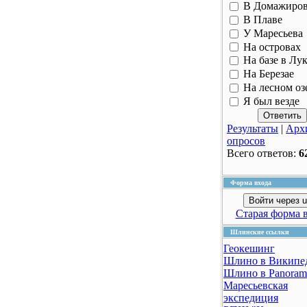
В Домажиро
В Плаве
У Маресьева
На островах
На базе в Лу
На Березае
На лесном оз
Я был везде
Результаты
|
Арх
опросов
Всего ответов:
6
Форма входа
Войти через u
Старая форма 
Шлинские ссылки
Геокешинг
Шлино в Википе
Шлино в Panoram
Маресьевская
экспедиция