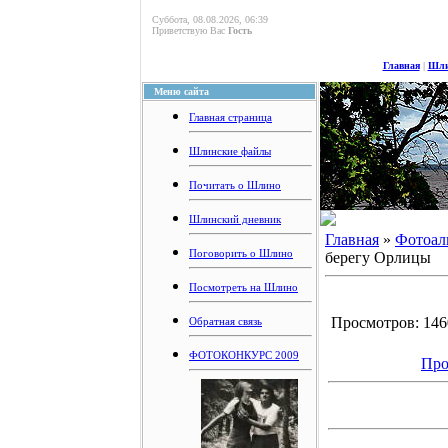
Суббота, 08.08.2026, 06:39
Приветствую Вас
Гость
Главная
|
Шли
Меню сайта
Главная страница
Шлинские файлы
Почитать о Шлино
Шлинский дневник
Главная
»
Фотоал
Поговорить о Шлино
берегу Орлицы
Посмотреть на Шлино
Просмотров: 1460
Обратная связь
ФОТОКОНКУРС 2009
Про