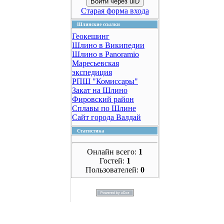
Войти через uID
Старая форма входа
Шлинские ссылки
Геокешинг
Шлино в Википедии
Шлино в Panoramio
Маресьевская
экспедиция
РПШ "Комиссары"
Закат на Шлино
Фировский район
Сплавы по Шлине
Сайт города Валдай
Статистика
Онлайн всего:
1
Гостей:
1
Пользователей:
0