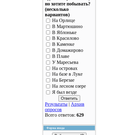
но хотите побывать?
(несколько
вариантов)
На Орлице
В Мартюшино
В Яблоньке
В Красилово
В Каменке
В Домажирово
В Плаве
У Маресьева
На островах
На базе в Луке
На Березае
На лесном озере
Я был везде
Результаты
|
Архив
опросов
Всего ответов:
629
Форма входа