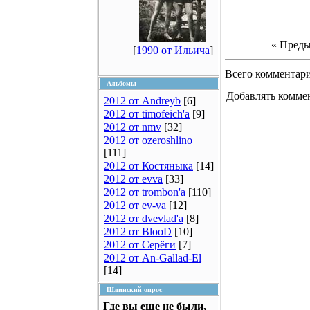
« Пред
[
1990 от Ильича
]
Всего комментар
Альбомы
Добавлять коммен
2012 от Andreyb
[6]
2012 от timofeich'a
[9]
2012 от nmv
[32]
2012 от ozeroshlino
[111]
2012 от Костяныка
[14]
2012 от evva
[33]
2012 от trombon'a
[110]
2012 от ev-va
[12]
2012 от dvevlad'a
[8]
2012 от BlooD
[10]
2012 от Серёги
[7]
2012 от An-Gallad-El
[14]
Шлинский опрос
Где вы еще не были,