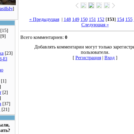
asilЫч
]
« Предыдущая
|
148
149
150
151
152
[
153
]
154
155
Следующая »
[15]
[9]
Всего комментариев:
0
Добавлять комментарии могут только зарегист
пользователи.
ка
[23]
[
Регистрация
|
Вход
]
d-El
no
[1]
]
r
[2]
]
a
[37]
a
[21]
были,
вать?