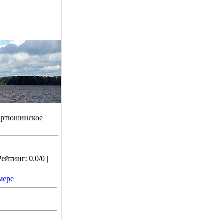
ртюшинское
йтинг: 0.0/0 |
мере