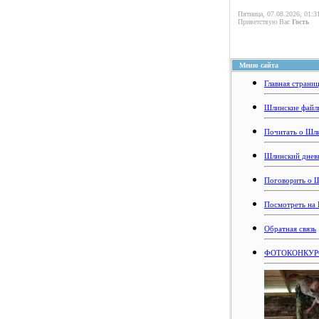
Пятница, 07.08.2026, 01:3
Приветствую Вас
Гость
Меню сайта
Главная страни
Шлинские файл
Почитать о Шл
Шлинский днев
Поговорить о 
Посмотреть на
Обратная связь
ФОТОКОНКУРС