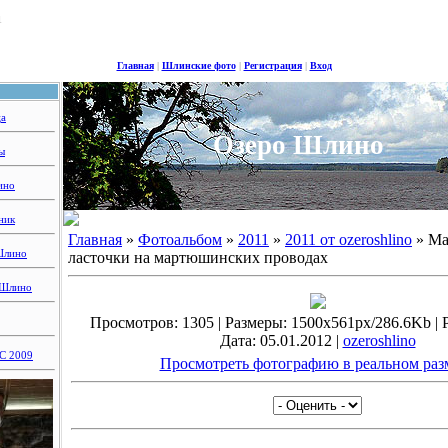
1
Главная
|
Шлинские фото
|
Регистрация
|
Вход
ца
Озеро Шлино
ы
ино
ник
Главная
»
Фотоальбом
»
2011
»
2011 от ozeroshlino
» Ма
Шлино
ласточки на мартюшинских проводах
 Шлино
Просмотров: 1305 | Размеры: 1500x561px/286.6Kb | Ре
Дата: 05.01.2012 |
ozeroshlino
 2009
Просмотреть фотографию в реальном раз