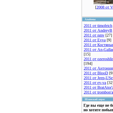
[
2008 от V
Альбомы
2011 от timofeich
2011 от AndreyB
2011 от nmv
[27]
2011 от Evva
[9]
2011 от Костяны
2011 от An-Galla
[15]
2011 от ozeroshli
[194]
2011 от Антония
2011 от BlooD
[9
2011 от Jeep-USe
2011 от ev-va
[32
2011 от BratAtor'
2011 от trombon'
Шлинский опрос
Где вы еще не 
но хотите побы