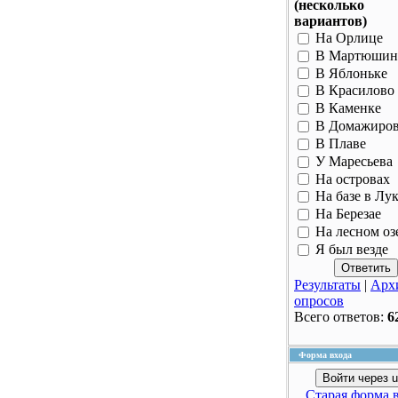
(несколько
вариантов)
На Орлице
В Мартюшин
В Яблоньке
В Красилово
В Каменке
В Домажиро
В Плаве
У Маресьева
На островах
На базе в Лу
На Березае
На лесном оз
Я был везде
Результаты
|
Арх
опросов
Всего ответов:
6
Форма входа
Войти через u
Старая форма 