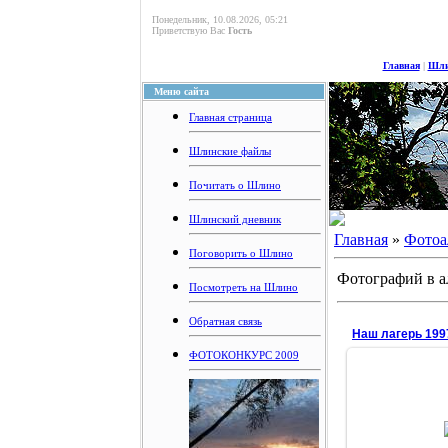
Понедельник, 10.08.2026, 05:21
Приветствую Вас
Гость
Главная
|
Шли
Меню сайта
Главная страница
Шлинские файлы
Почитать о Шлино
Шлинский дневник
Главная
»
Фотоа
Поговорить о Шлино
Фотографий в а
Посмотреть на Шлино
Обратная связь
Наш лагерь 199
ФОТОКОНКУРС 2009
26.1
Под этим тен
помню, днем
немереное коли