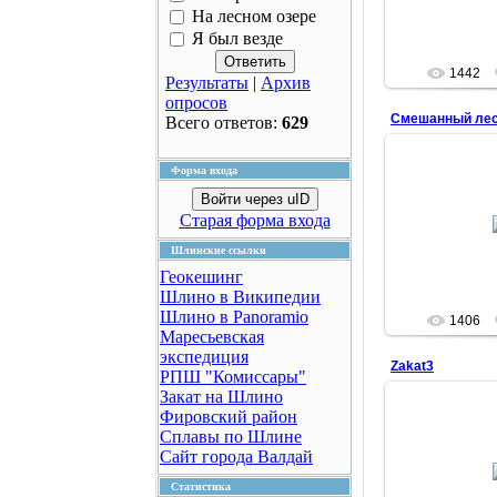
На лесном озере
Я был везде
1442
Результаты
|
Архив
опросов
Смешанный лес.
Всего ответов:
629
Форма входа
31.0
Войти через uID
Лежишь, быв
Старая форма входа
кайфуешь, смо
так х
Шлинские ссылки
oze
Геокешинг
Шлино в Википедии
Шлино в Panoramio
1406
Маресьевская
экспедиция
Zakat3
РПШ "Комиссары"
Закат на Шлино
Фировский район
Сплавы по Шлине
Сайт города Валдай
30.0
Статистика
oze