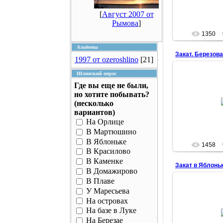
заходить под н
oze
[
Август 2007 от
Рымова
]
1350
Альбомы
Закат. Березов
1997 от ozeroshlino
[21]
Шлинский опрос
Где вы еще не были,
но хотите побывать?
26.1
(несколько
oze
вариантов)
На Орлице
В Мартюшино
В Яблоньке
1458
В Красилово
В Каменке
В Домажирово
В Плаве
У Маресьева
На островах
31.0
На базе в Луке
На Березае
oze