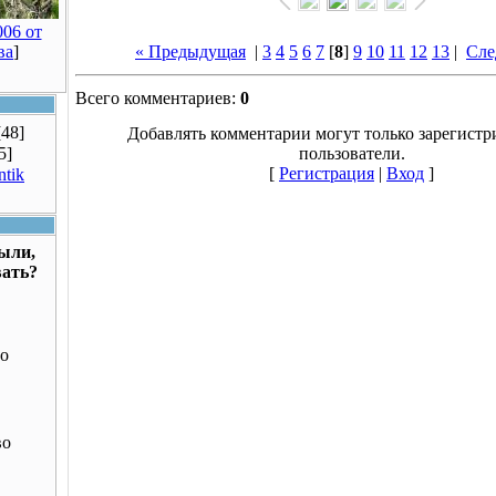
06 от
ва
]
« Предыдущая
|
3
4
5
6
7
[
8
]
9
10
11
12
13
|
Сле
Всего комментариев:
0
[48]
Добавлять комментарии могут только зарегист
5]
пользователи.
[
Регистрация
|
Вход
]
ntik
были,
вать?
о
во