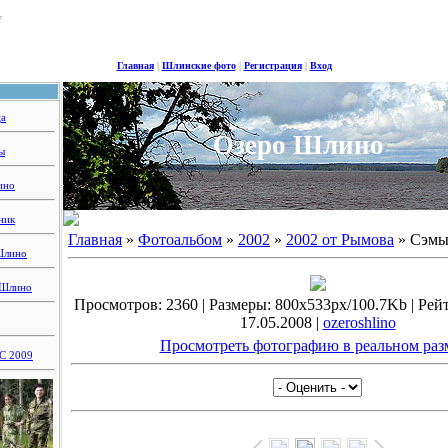
7
Главная
|
Шлинские фото
|
Регистрация
|
Вход
ца
Озеро Шлино
ы
ино
ник
Главная
»
Фотоальбом
»
2002
»
2002 от Рымова
» Сэмы
Шлино
 Шлино
Просмотров: 2360 | Размеры: 800x533px/100.7Kb | Рейти
17.05.2008 |
ozeroshlino
Просмотреть фотографию в реальном раз
 2009