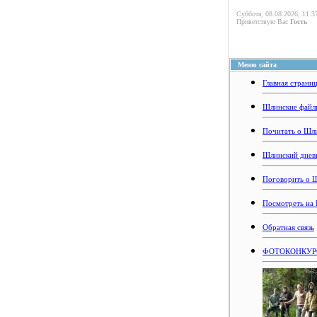
Суббота, 08.08.2026, 11:3
Приветствую Вас
Гость
Меню сайта
Главная страни
Шлинские файл
Почитать о Шл
Шлинский днев
Поговорить о 
Посмотреть на
Обратная связь
ФОТОКОНКУРС