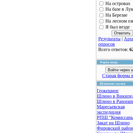
На островах
На базе в Лу
На Березае
На лесном оз
Я был везде
Результаты
|
Арх
опросов
Всего ответов:
6
Форма входа
Войти через u
Старая форма 
Шлинские ссылки
Геокешинг
Шлино в Википе
Шлино в Panoram
Маресьевская
экспедиция
РПШ "Комиссар
Закат на Шлино
Фировский райо