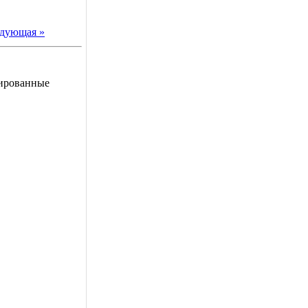
дующая »
рированные