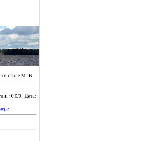
ч в стиле МТВ
нг: 0.0/0 | Дата:
мере