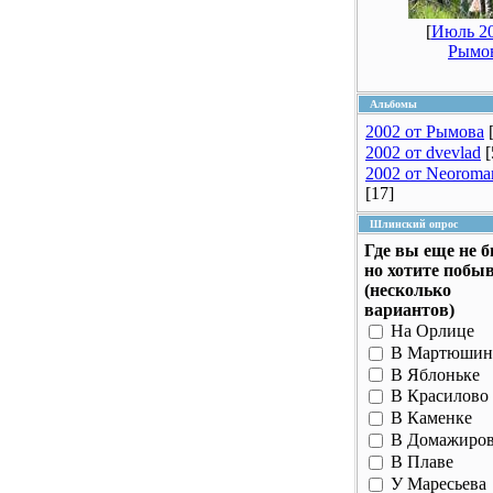
[
Июль 20
Рымо
Альбомы
2002 от Рымова
2002 от dvevlad
[
2002 от Neoroma
[17]
Шлинский опрос
Где вы еще не 
но хотите побы
(несколько
вариантов)
На Орлице
В Мартюшин
В Яблоньке
В Красилово
В Каменке
В Домажиро
В Плаве
У Маресьева