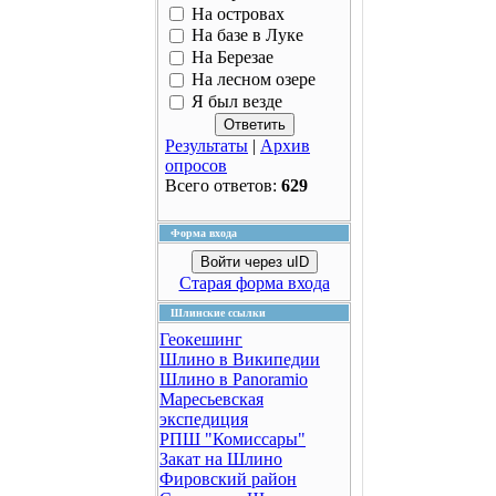
На островах
На базе в Луке
На Березае
На лесном озере
Я был везде
Результаты
|
Архив
опросов
Всего ответов:
629
Форма входа
Войти через uID
Старая форма входа
Шлинские ссылки
Геокешинг
Шлино в Википедии
Шлино в Panoramio
Маресьевская
экспедиция
РПШ "Комиссары"
Закат на Шлино
Фировский район