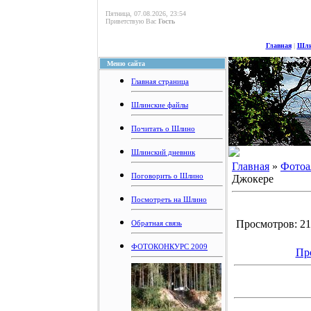
Пятница, 07.08.2026, 23:54
Приветствую Вас
Гость
Главная
|
Шли
Меню сайта
Главная страница
Шлинские файлы
Почитать о Шлино
Шлинский дневник
Главная
»
Фотоа
Поговорить о Шлино
Джокере
Посмотреть на Шлино
Просмотров: 217
Обратная связь
ФОТОКОНКУРС 2009
Пр