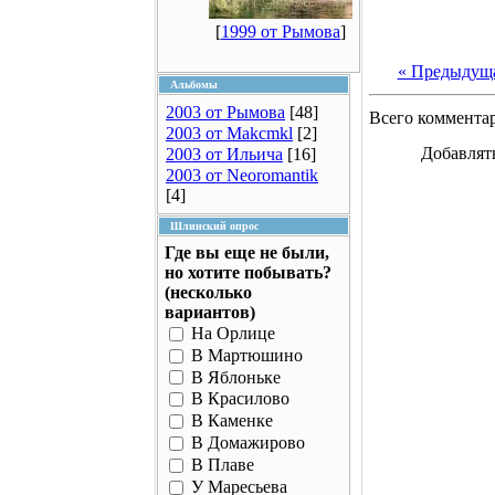
[
1999 от Рымова
]
« Предыдущ
Альбомы
2003 от Рымова
[48]
Всего коммента
2003 от Makcmkl
[2]
Добавлят
2003 от Ильича
[16]
2003 от Neoromantik
[4]
Шлинский опрос
Где вы еще не были,
но хотите побывать?
(несколько
вариантов)
На Орлице
В Мартюшино
В Яблоньке
В Красилово
В Каменке
В Домажирово
В Плаве
У Маресьева