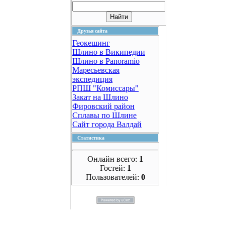
Друзья сайта
Геокешинг
Шлино в Википедии
Шлино в Panoramio
Маресьевская
экспедиция
РПШ "Комиссары"
Закат на Шлино
Фировский район
Сплавы по Шлине
Сайт города Валдай
Статистика
Онлайн всего:
1
Гостей:
1
Пользователей:
0