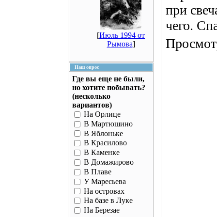
при свеч
чего. Сп
[
Июль 1994 от
Просмотр
Рымова
]
Наш опрос
Где вы еще не были,
но хотите побывать?
(несколько
вариантов)
На Орлице
В Мартюшино
В Яблоньке
В Красилово
В Каменке
В Домажирово
В Плаве
У Маресьева
На островах
На базе в Луке
На Березае