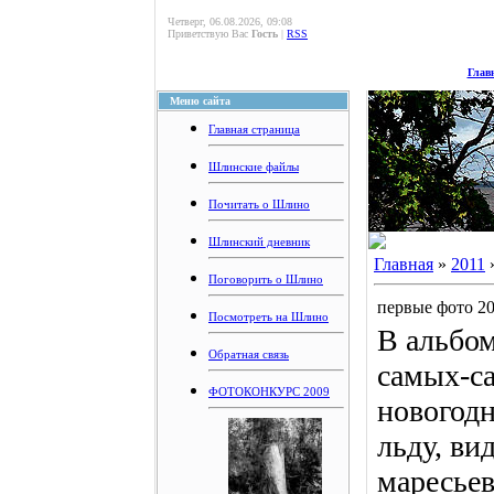
Четверг, 06.08.2026, 09:08
Приветствую Вас
Гость
|
RSS
Глав
Меню сайта
Главная страница
Шлинские файлы
Почитать о Шлино
Шлинский дневник
Главная
»
2011
Поговорить о Шлино
первые фото 20
Посмотреть на Шлино
В альбом
Обратная связь
самых-с
ФОТОКОНКУРС 2009
новогодн
льду, ви
маресьев