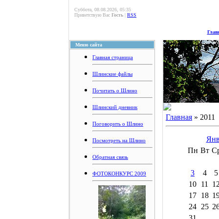
Суббота, 08.08.2026, 05:35
Приветствую Вас
Гость
|
RSS
Глав
Меню сайта
Главная страница
Шлинские файлы
Почитать о Шлино
Шлинский дневник
Главная
»
2011
Поговорить о Шлино
Янв
Посмотреть на Шлино
Пн
Вт
С
Обратная связь
3
4
5
ФОТОКОНКУРС 2009
10
11
1
17
18
1
24
25
2
31