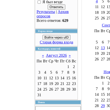
4
5
6
Я был везде
11
12
1
Результаты
|
Архив
18
19
2
опросов
25
26
2
Всего ответов:
629
Сент
Пн
Вт
С
Форма входа
Войти через uID
Старая форма входа
5
6
7
12
13
1
Календарь новостей
19
20
2
«
Август 2026
»
26
27
2
Пн
Вт
Ср
Чт
Пт
Сб
Вс
1
2
Ноя
3
4
5
6
7
8
9
Пн
Вт
С
10
11
12
13
14
15
16
1
2
17
18
19
20
21
22
23
7
8
9
24
25
26
27
28
29
30
14
15
1
31
21
22
2
Поиск
28
29
3