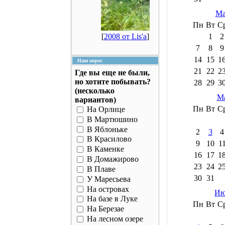
Ма
Пн
Вт
С
[
2008 от Lis'a
]
1
2
7
8
9
14
15
1
Наш опрос
21
22
2
Где вы еще не были,
но хотите побывать?
28
29
3
(несколько
Ма
вариантов)
Пн
Вт
С
На Орлице
В Мартюшино
В Яблоньке
2
3
4
В Красилово
9
10
1
В Каменке
16
17
1
В Домажирово
23
24
2
В Плаве
30
31
У Маресьева
На островах
Ию
На базе в Луке
Пн
Вт
С
На Березае
На лесном озере