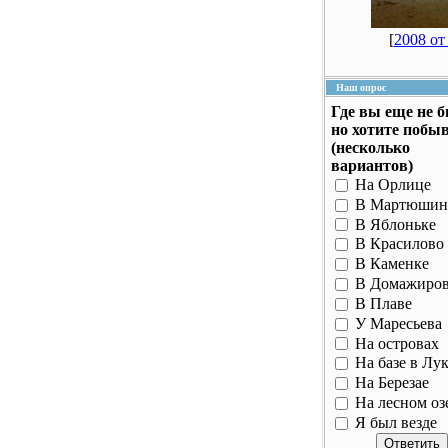
[
2008 от 
Наш опрос
Где вы еще не 
но хотите побы
(несколько
вариантов)
На Орлице
В Мартюшин
В Яблоньке
В Красилово
В Каменке
В Домажиро
В Плаве
У Маресьева
На островах
На базе в Лу
На Березае
На лесном оз
Я был везде