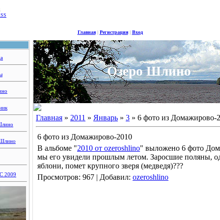
1
RSS
Главная
|
Регистрация
|
Вход
ца
Озеро Шлино
ы
ино
ник
Главная
»
2011
»
Январь
»
3
» 6 фото из Домажирово-
Шлино
6 фото из Домажирово-2010
 Шлино
В альбоме "
2010 от ozeroshlino
" выложено 6 фото Дом
мы его увидели прошлым летом. Заросшие поляны, 
яблони, помет крупного зверя (медведя)???
 2009
Просмотров: 967 | Добавил:
ozeroshlino