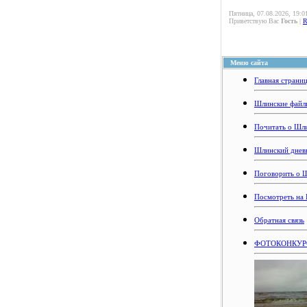
Пятница, 07.08.2026, 19:0
Приветствую Вас
Гость
|
Меню сайта
Главная страни
Шлинские файл
Почитать о Шл
Шлинский днев
Поговорить о 
Посмотреть на
Обратная связь
ФОТОКОНКУРС