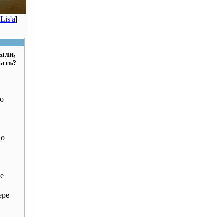
Lis'a
]
были,
вать?
о
во
ке
ере