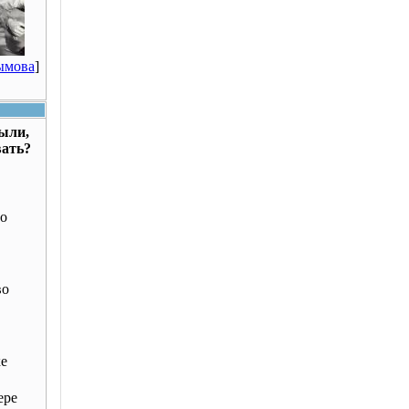
ымова
]
были,
вать?
о
во
ке
ере