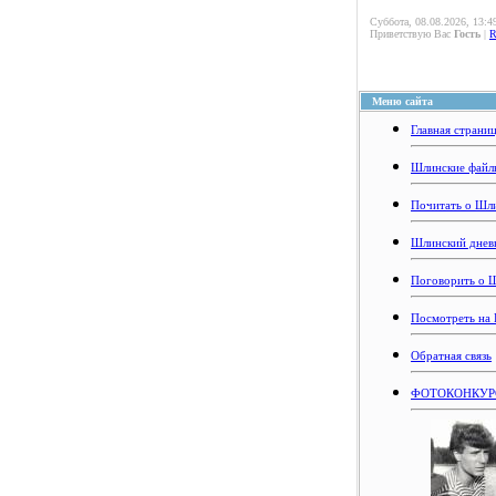
Суббота, 08.08.2026, 13:4
Приветствую Вас
Гость
|
Меню сайта
Главная страни
Шлинские файл
Почитать о Шл
Шлинский днев
Поговорить о 
Посмотреть на
Обратная связь
ФОТОКОНКУРС