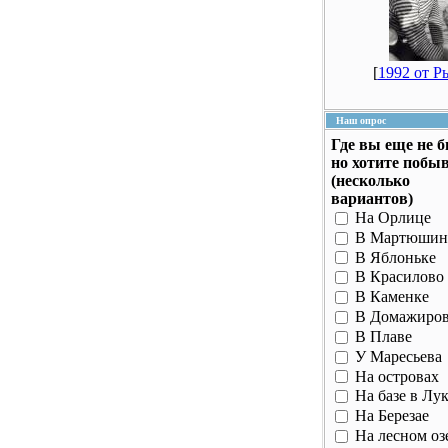
[
1992 от Р
Наш опрос
Где вы еще не 
но хотите побы
(несколько
вариантов)
На Орлице
В Мартюшин
В Яблоньке
В Красилово
В Каменке
В Домажиро
В Плаве
У Маресьева
На островах
На базе в Лу
На Березае
На лесном оз