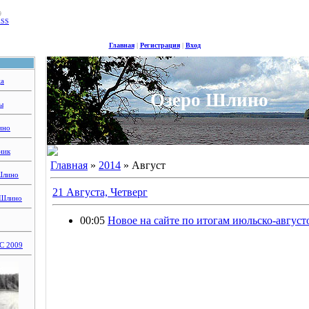
9
RSS
Главная
|
Регистрация
|
Вход
ца
Озеро Шлино
ы
ино
ник
Главная
»
2014
»
Август
Шлино
21 Августа, Четверг
 Шлино
00:05
Новое на сайте по итогам июльско-август
 2009