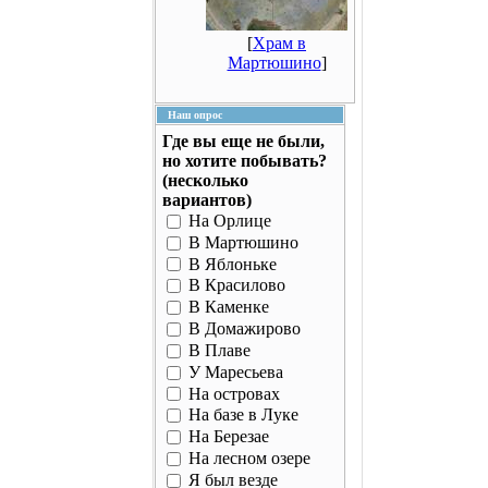
[
Храм в
Мартюшино
]
Наш опрос
Где вы еще не были,
но хотите побывать?
(несколько
вариантов)
На Орлице
В Мартюшино
В Яблоньке
В Красилово
В Каменке
В Домажирово
В Плаве
У Маресьева
На островах
На базе в Луке
На Березае
На лесном озере
Я был везде