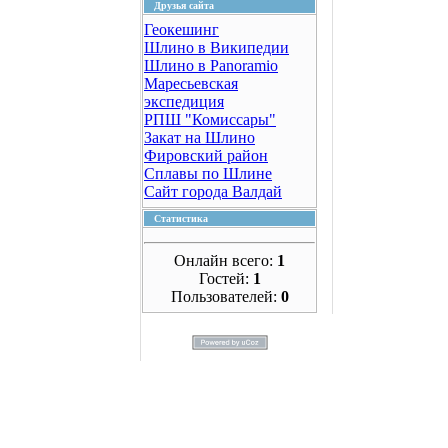
Друзья сайта
Геокешинг
Шлино в Википедии
Шлино в Panoramio
Маресьевская
экспедиция
РПШ "Комиссары"
Закат на Шлино
Фировский район
Сплавы по Шлине
Сайт города Валдай
Статистика
Онлайн всего:
1
Гостей:
1
Пользователей:
0