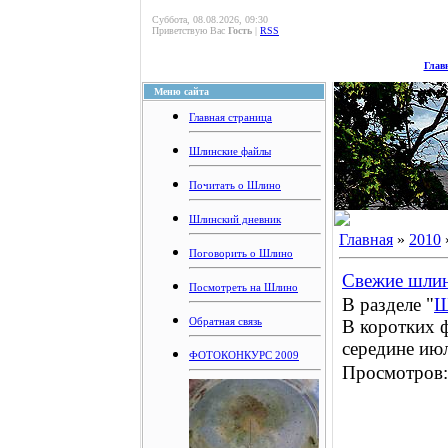
Суббота, 08.08.2026, 09:30
Приветствую Вас
Гость
|
RSS
Глав
Меню сайта
Главная страница
Шлинские файлы
Почитать о Шлино
Шлинский дневник
Главная
»
2010
Поговорить о Шлино
Свежие шлин
Посмотреть на Шлино
В разделе "
Ш
Обратная связь
В коротких 
середине ию
ФОТОКОНКУРС 2009
Просмотров: