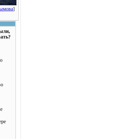
Рымова
]
были,
вать?
о
во
ке
ере