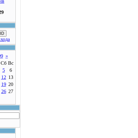
ив
29
ID
входа
09
»
Сб
Вс
5
6
12
13
19
20
26
27