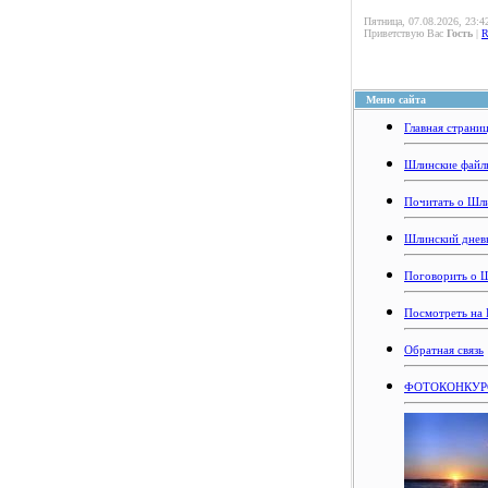
Пятница, 07.08.2026, 23:4
Приветствую Вас
Гость
|
Меню сайта
Главная страни
Шлинские файл
Почитать о Шл
Шлинский днев
Поговорить о 
Посмотреть на
Обратная связь
ФОТОКОНКУРС