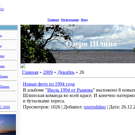
2
RSS
Главная
|
Регистрация
|
Вход
ца
Озеро Шлино
ы
ино
ник
Главная
»
2009
»
Декабрь
»
26
Шлино
Новые фото из 1994 года
 Шлино
В альбоме "
Июль 1994 от Рымова
" выложено 8 новых
Шлинская команда во всей красе. И конечно натюрмо
и бутылками хереса.
Просмотров:
1026
|
Добавил:
ozeroshlino
|
Дата:
26.12.
 2009