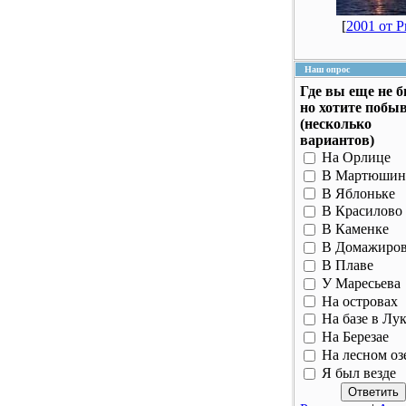
[
2001 от 
Наш опрос
Где вы еще не 
но хотите побы
(несколько
вариантов)
На Орлице
В Мартюшин
В Яблоньке
В Красилово
В Каменке
В Домажиро
В Плаве
У Маресьева
На островах
На базе в Лу
На Березае
На лесном оз
Я был везде