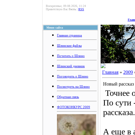
Воскресенье, 09.08.2026, 11:24
Приветствую Вас
Гость
|
RSS
Глав
Меню сайта
Главная страница
Шлинские файлы
Почитать о Шлино
Шлинский дневник
Главная
»
2009
Поговорить о Шлино
Новый рассказ
Посмотреть на Шлино
Точнее о
Обратная связь
По сути 
ФОТОКОНКУРС 2009
рассказа.
А еще в