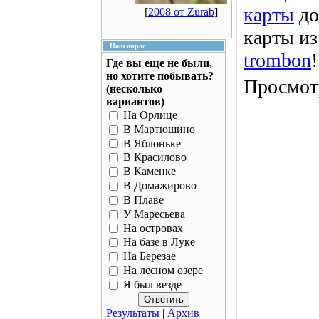
карты
до
[
2008 от Zurab
]
карты из
Наш опрос
trombon
!
Где вы еще не были,
но хотите побывать?
Просмотр
(несколько
вариантов)
На Орлице
В Мартюшино
В Яблоньке
В Красилово
В Каменке
В Домажирово
В Плаве
У Маресьева
На островах
На базе в Луке
На Березае
На лесном озере
Я был везде
Результаты
|
Архив