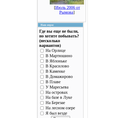
[
Июль 2006 от
Рымова
]
Наш опрос
Где вы еще не были,
но хотите побывать?
(несколько
вариантов)
На Орлице
В Мартюшино
В Яблоньке
В Красилово
В Каменке
В Домажирово
В Плаве
У Маресьева
На островах
На базе в Луке
На Березае
На лесном озере
Я был везде