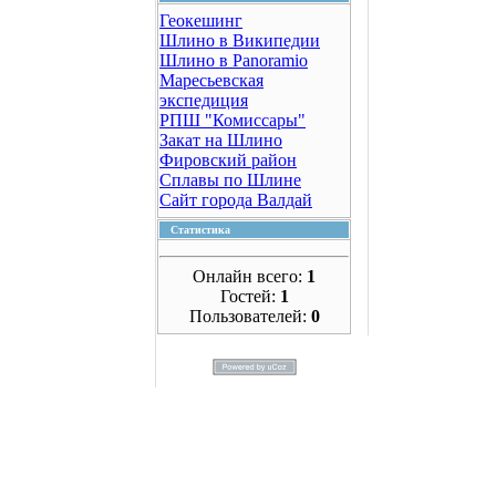
Геокешинг
Шлино в Википедии
Шлино в Panoramio
Маресьевская
экспедиция
РПШ "Комиссары"
Закат на Шлино
Фировский район
Сплавы по Шлине
Сайт города Валдай
Статистика
Онлайн всего:
1
Гостей:
1
Пользователей:
0