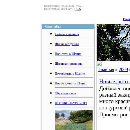
Воскресенье, 09.08.2026, 00:21
Приветствую Вас
Гость
|
RSS
Глав
Меню сайта
Главная страница
Шлинские файлы
Почитать о Шлино
Шлинский дневник
Главная
»
2009
Поговорить о Шлино
Новые фото 
Посмотреть на Шлино
Добавлен но
Обратная связь
разный закат
много красив
ФОТОКОНКУРС 2009
конкурсный 
Просмотров: