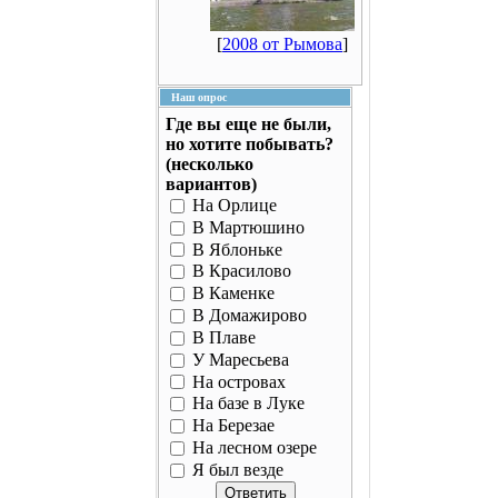
[
2008 от Рымова
]
Наш опрос
Где вы еще не были,
но хотите побывать?
(несколько
вариантов)
На Орлице
В Мартюшино
В Яблоньке
В Красилово
В Каменке
В Домажирово
В Плаве
У Маресьева
На островах
На базе в Луке
На Березае
На лесном озере
Я был везде