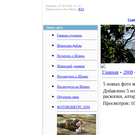
Пятница, 07.08.2026, 01:22
Приветствую Вас
Гость
|
RSS
Глав
Меню сайта
Главная страница
Шлинские файлы
Почитать о Шлино
Шлинский дневник
Главная
»
2008
Поговорить о Шлино
5 новых фото 
Посмотреть на Шлино
Добавлено 5 н
раскопки, алтар
Обратная связь
Просмотров: 10
ФОТОКОНКУРС 2009