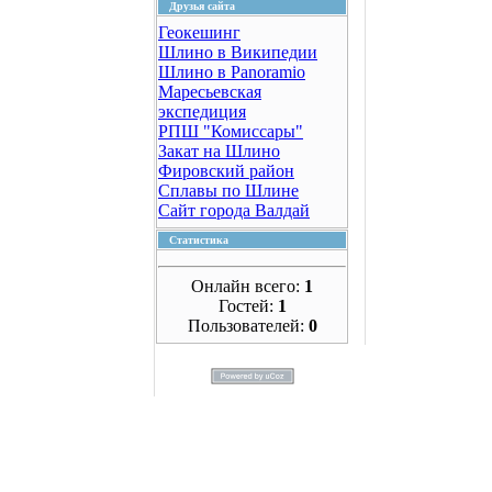
Друзья сайта
Геокешинг
Шлино в Википедии
Шлино в Panoramio
Маресьевская
экспедиция
РПШ "Комиссары"
Закат на Шлино
Фировский район
Сплавы по Шлине
Сайт города Валдай
Статистика
Онлайн всего:
1
Гостей:
1
Пользователей:
0