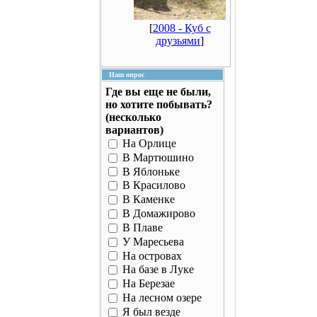
[
2008 - Куб с
друзьями
]
Наш опрос
Где вы еще не были,
но хотите побывать?
(несколько
вариантов)
На Орлице
В Мартюшино
В Яблоньке
В Красилово
В Каменке
В Домажирово
В Плаве
У Маресьева
На островах
На базе в Луке
На Березае
На лесном озере
Я был везде