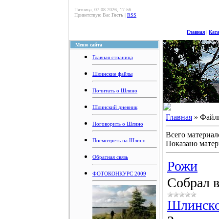
Пятница, 07.08.2026, 17:56
Приветствую Вас
Гость
|
RSS
Главная
|
Кат
Меню сайта
Главная страница
Шлинские файлы
Почитать о Шлино
Шлинский дневник
Главная
» Файл
Поговорить о Шлино
Всего материал
Посмотреть на Шлино
Показано мате
Обратная связь
Рожи
ФОТОКОНКУРС 2009
Собрал в
Шлинско