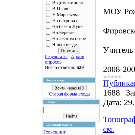
В Домажирово
В Плаве
МОУ Рож
У Маресьева
На островах
На базе в Луке
Фировск
На Березае
На лесном озере
Я был везде
Учитель 
Результаты
|
Архив
опросов
2008-200
Всего ответов:
629
Публика
Форма входа
Войти через uID
1688
|
За
Старая форма входа
Дата:
29
Поиск
Топограф
Шлинские ссылки
см.
Геокешинг