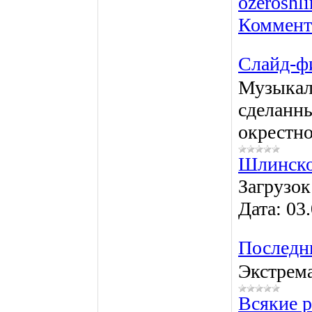
ozeroshl
Коммент
Слайд-ф
Музыкал
сделанн
окрестно
Шлинско
Загрузок
Дата:
03
Последн
Экстрема
Всякие 