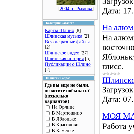
Загрузок
[
2004 от Рымова
]
Дата:
17
Категории каталога
На алюм.
Карты Шлино
[8]
На алюм
Шлинская музыка
[2]
Всякие разные файлы
восточно
[2]
Шлинское видео
[27]
Яблоньку
Шлинская история
[5]
Публикации о Шлино
глисс.
[2]
Шлинско
Шлинский опрос
Где вы еще не были,
Загрузок
но хотите побывать?
(несколько
Дата:
07
вариантов)
На Орлице
В Мартюшино
МОЯ М
В Яблоньке
Работа у
В Красилово
В Каменке