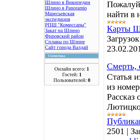
Пожалуй
Шлино в Википедии
Шлино в Panoramio
найти в 
Маресьевская
экспедиция
РПШ "Комиссары"
Карты 
Закат на Шлино
Фировский район
Загрузок
Сплавы по Шлине
23.02.20
Сайт города Валдай
Статистика
Смерть, 
Онлайн всего:
1
Гостей:
1
Статья и
Пользователей:
0
из номера
Рассказ 
Лютицко
Публика
2501
|
За