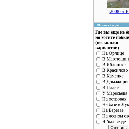
[
2008 от 
Шлинский опрос
Где вы еще не 
но хотите побы
(несколько
вариантов)
На Орлице
В Мартюшин
В Яблоньке
В Красилово
В Каменке
В Домажиро
В Плаве
У Маресьева
На островах
На базе в Лу
На Березае
На лесном оз
Я был везде