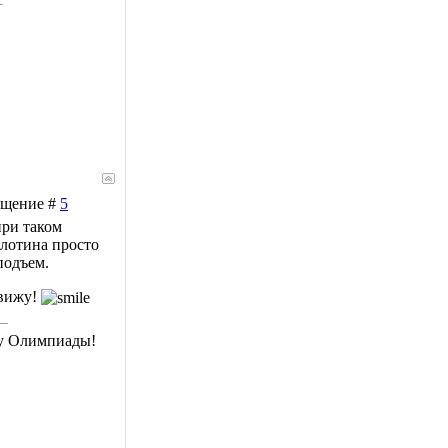
общение #
5
при таком
плотина просто
подъем.
увижу!
му Олимпиады!