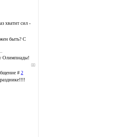
з хватит сил -
лжен быть? С
му Олимпиады!
ообщение #
2
разднике!!!!