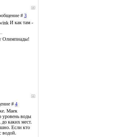
 Сообщение #
3
И как там -
му Олимпиады!
щение #
4
ке. Маек
о уровень воды
 до каких мест.
шно. Если кто
с водой.