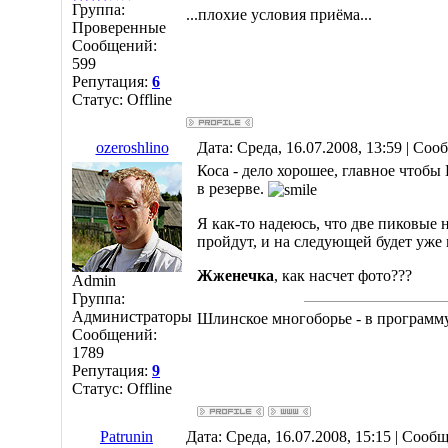
Группа:
...плохие условия приёма...
Проверенные
Сообщений:
599
Репутация:
6
Статус:
Offline
ozeroshlino
Дата: Среда, 16.07.2008, 13:59 | Со
Коса - дело хорошее, главное чтобы
в резерве.
Я как-то надеюсь, что две пиковые 
пройдут, и на следующей будет уже
Жженечка
, как насчет фото???
Admin
Группа:
Администраторы
Шлинское многоборье - в програм
Сообщений:
1789
Репутация:
9
Статус:
Offline
Patrunin
Дата: Среда, 16.07.2008, 15:15 | Сооб