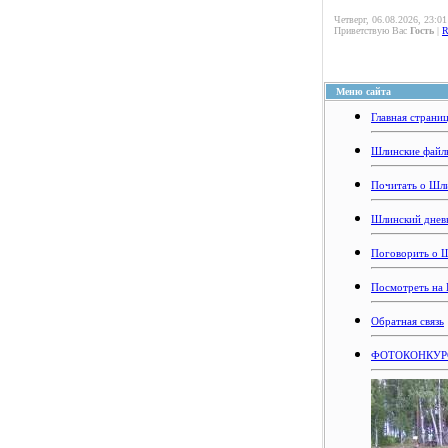
Четверг, 06.08.2026, 23:01
Приветствую Вас
Гость
|
Меню сайта
Главная страни
Шлинские файл
Почитать о Шл
Шлинский днев
Поговорить о 
Посмотреть на
Обратная связь
ФОТОКОНКУРС