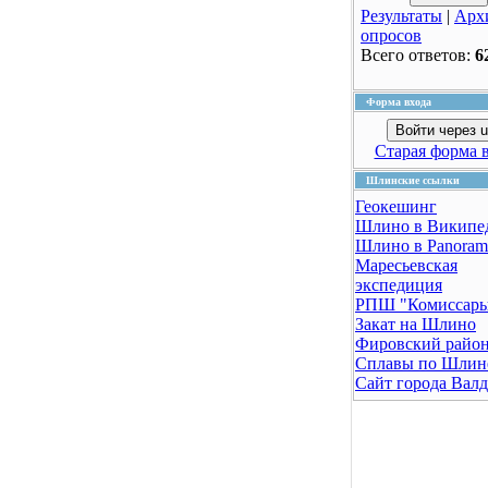
Результаты
|
Арх
опросов
Всего ответов:
6
Форма входа
Войти через u
Старая форма 
Шлинские ссылки
Геокешинг
Шлино в Википе
Шлино в Panoram
Маресьевская
экспедиция
РПШ "Комиссар
Закат на Шлино
Фировский райо
Сплавы по Шлин
Сайт города Вал