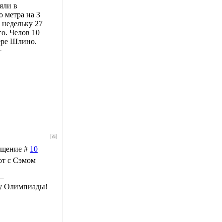
яли в
 метра на 3
 недельку 27
о. Челов 10
вере Шлино.
общение #
10
вот с Сэмом
му Олимпиады!