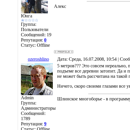
Алекс
Юнга
Группа:
Пользователи
Сообщений:
19
Репутация:
0
Статус:
Offline
ozeroshlino
Дата: Среда, 16.07.2008, 10:54 | Со
5 метров??? Это совсем нереально, 
подъеме все деревни затопит. Да и 
не может быть рассчитана на такой 
Ничего, скоро своими глазами все 
Admin
Шлинское многоборье - в програм
Группа:
Администраторы
Сообщений:
1789
Репутация:
9
Статус:
Offline