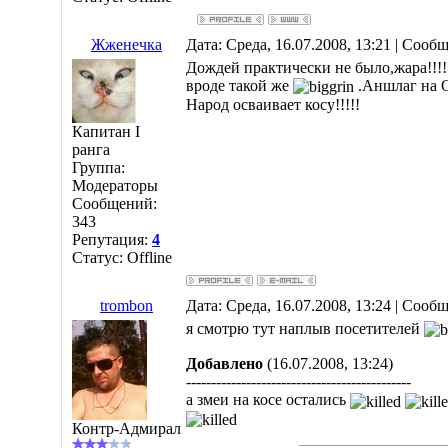
Жженечка
Дата: Среда, 16.07.2008, 13:21 | Сооб
Дождей практически не было,жара!!!!
вроде такой же
.Аншлаг на О
Народ осваивает косу!!!!!
Капитан I
ранга
Группа:
Модераторы
Сообщений:
343
Репутация:
4
Статус:
Offline
trombon
Дата: Среда, 16.07.2008, 13:24 | Сооб
я смотрю тут наплыв посетителей
Добавлено
(16.07.2008, 13:24)
---------------------------------------------
а змеи на косе остались
Контр-Адмирал