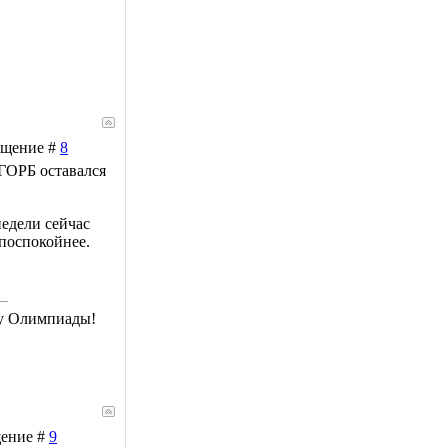
общение #
8
 ГОРБ оставался
недели сейчас
 поспокойнее.
му Олимпиады!
щение #
9