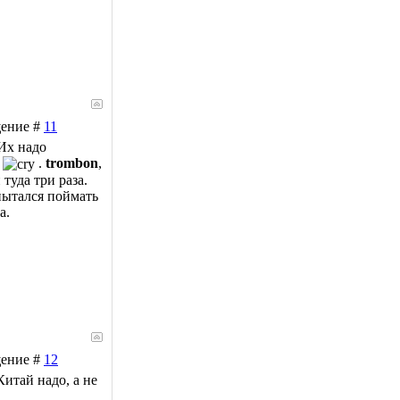
щение #
11
!Их надо
я
.
trombon
,
туда три раза.
пытался поймать
а.
щение #
12
итай надо, а не