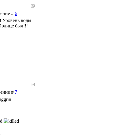
щение #
6
! Уровень воды
рлице был!!!
щение #
7