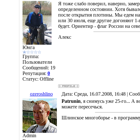
Я тоже слабо поверил, наверно, замер
определенном состоянии. Хотя бывало
после открытия плотины. Мы едем на
или 30 июля, еще другие догоняют 1-г
будет. Ориентир - флаг России на се
Алекс
Юнга
Группа:
Пользователи
Сообщений:
19
Репутация:
0
Статус:
Offline
ozeroshlino
Дата: Среда, 16.07.2008, 16:48 | Со
Patrunin
, я снимусь уже 25-го... А 
можете пересечься.
Шлинское многоборье - в програм
Admin