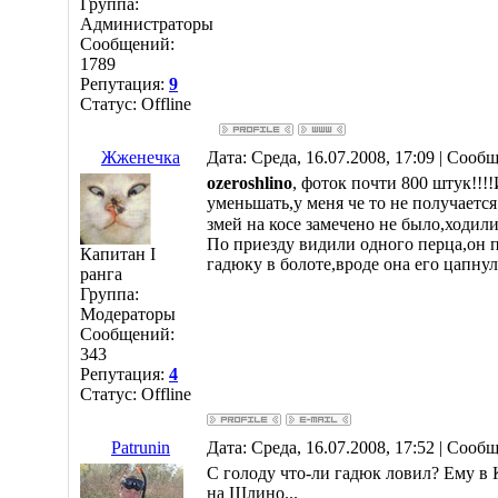
Группа:
Администраторы
Сообщений:
1789
Репутация:
9
Статус:
Offline
Жженечка
Дата: Среда, 16.07.2008, 17:09 | Сооб
ozeroshlino
, фоток почти 800 штук!!!
уменьшать,у меня че то не получаетс
змей на косе замечено не было,ходили 
По приезду видили одного перца,он 
Капитан I
гадюку в болоте,вроде она его цапнул
ранга
Группа:
Модераторы
Сообщений:
343
Репутация:
4
Статус:
Offline
Patrunin
Дата: Среда, 16.07.2008, 17:52 | Сооб
С голоду что-ли гадюк ловил? Ему в К
на Шлино...