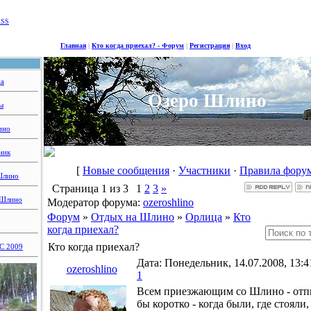
RSS
Главная
|
Кто когда приехал? - Форум
|
Регистрация
|
Вход
ца
Озеро Шлино
ы
ино
ник
[
Новые сообщения
·
Участники
·
Правила фору
Шлино
Страница
1
из
3
1
2
3
»
 Шлино
Модератор форума:
ozeroshlino
Форум
»
Отдых на Шлино
»
Орлица
»
Кто
когда приехал?
Кто когда приехал?
 2009
Дата: Понедельник, 14.07.2008, 13:4
ozeroshlino
1
Всем приезжающим со Шлино - отпи
бы коротко - когда были, где стояли,