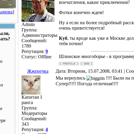
впечатления, какие приключения?
Рымова
]
Фотки конечно ждем!
Ну а если на более подробный расска
Admin
очень приветствуется!
Группа:
были,
Администраторы
Куб
, ты вроде как уже в Москве до
вать?
Сообщений:
тебя почин!
1789
Репутация:
9
Шлинское многоборье - в програм
Статус:
Offline
о
Жженечка
Дата: Вторник, 15.07.2008, 03:41 | С
Мы вернулись
!!!! Были на п
Супер!!!!! Погода отличная!!!!
во
Капитан I
ранга
Группа:
ке
Модераторы
Сообщений:
ере
343
Репутация:
4