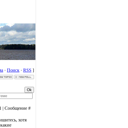
ма
·
Поиск
·
RSS
]
1 | Сообщение #
шитесь, хотя
 какие