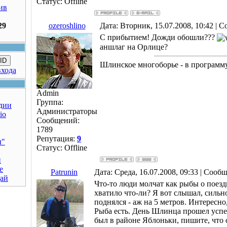
Статус:
Offline
ив
29
ozeroshlino
Дата: Вторник, 15.07.2008, 10:42 |
С прибытием! Дожди обошли???
аншлаг на Орлице?
ID
Шлинское многоборье - в програм
входа
Admin
Группа:
дии
Администраторы
io
Сообщений:
1789
Репутация:
9
ы"
Статус:
Offline
н
е
Patrunin
Дата: Среда, 16.07.2008, 09:33 | Сооб
дай
Что-то люди молчат как рыбы о поезд
хватило что-ли? Я вот слышал, сильн
поднялся - аж на 5 метров. Интересно,
Рыба есть. День Шлинца прошел успе
был в районе Яблоньки, пишите, что 