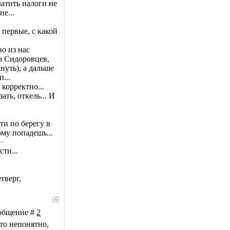
латить налоги не
не...
 первые, с какой
о из нас
з Сидоровцев,
нуть), а дальше
...
 корректно...
ать, откель... И
ти по берегу в
ому попадешь...
ти...
тверг,
Сообщение #
2
 то непонятно,