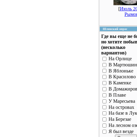
[
Июль 20
Рымо
Шлинский опрос
Где вы еще не 
но хотите побы
(несколько
вариантов)
На Орлице
В Мартюшин
В Яблоньке
В Красилово
В Каменке
В Домажиро
В Плаве
У Маресьева
На островах
На базе в Лу
На Березае
На лесном оз
Я был везде