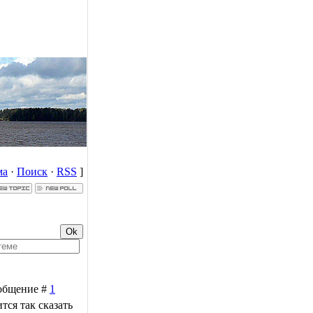
ма
·
Поиск
·
RSS
]
Сообщение #
1
тся так сказать