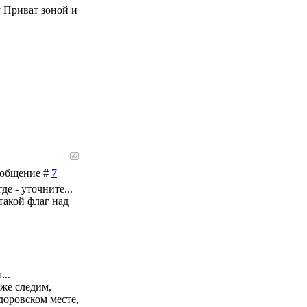
 Приват зоной и
Сообщение #
7
де - уточните...
такой флаг над
...
оже следим,
доровском месте,