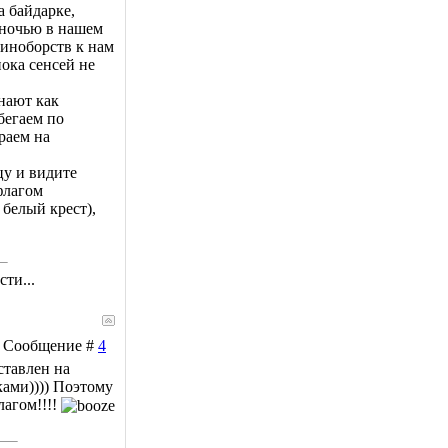
а байдарке,
 ночью в нашем
иноборств к нам
ока сенсей не
нают как
бегаем по
раем на
цу и видите
флагом
 белый крест),
ти...
 | Сообщение #
4
ставлен на
ками)))) Поэтому
лагом!!!!