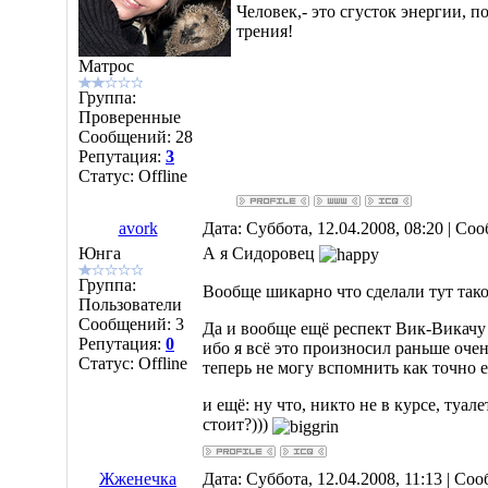
Человек,- это сгусток энергии, 
трения!
Матрос
Группа:
Проверенные
Сообщений:
28
Репутация:
3
Статус:
Offline
avork
Дата: Суббота, 12.04.2008, 08:20 | С
Юнга
А я Сидоровец
Группа:
Вообще шикарно что сделали тут тако
Пользователи
Сообщений:
3
Да и вообще ещё респект Вик-Викачу 
Репутация:
0
ибо я всё это произносил раньше оче
Статус:
Offline
теперь не могу вспомнить как точно е
и ещё: ну что, никто не в курсе, туале
стоит?)))
Жженечка
Дата: Суббота, 12.04.2008, 11:13 | С