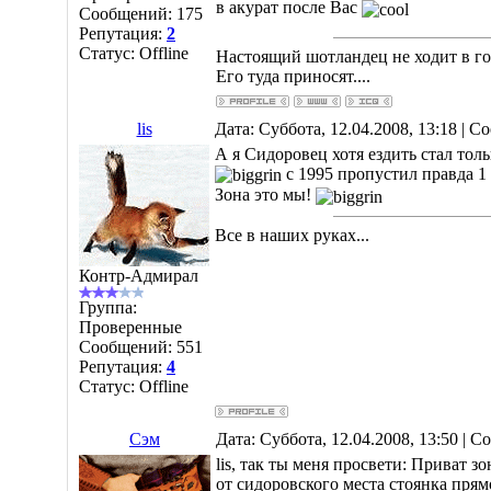
в акурат после Вас
Сообщений:
175
Репутация:
2
Статус:
Offline
Настоящий шотландец не ходит в гос
Его туда приносят....
lis
Дата: Суббота, 12.04.2008, 13:18 | 
А я Сидоровец хотя ездить стал тол
с 1995 пропустил правда 1
Зона это мы!
Все в наших руках...
Контр-Адмирал
Группа:
Проверенные
Сообщений:
551
Репутация:
4
Статус:
Offline
Сэм
Дата: Суббота, 12.04.2008, 13:50 | 
lis, так ты меня просвети: Приват зо
от сидоровского места стоянка прям