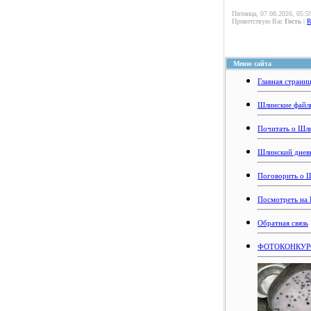
Пятница, 07.08.2026, 05:5
Приветствую Вас
Гость
|
Меню сайта
Главная страни
Шлинские файл
Почитать о Шл
Шлинский днев
Поговорить о 
Посмотреть на
Обратная связь
ФОТОКОНКУРС