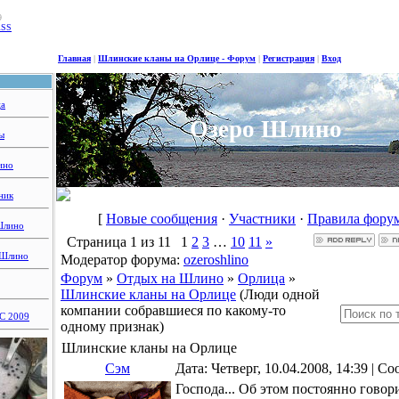
9
RSS
Главная
|
Шлинские кланы на Орлице - Форум
|
Регистрация
|
Вход
ца
Озеро Шлино
ы
ино
ник
[
Новые сообщения
·
Участники
·
Правила фору
Шлино
Страница
1
из
11
1
2
3
…
10
11
»
 Шлино
Модератор форума:
ozeroshlino
Форум
»
Отдых на Шлино
»
Орлица
»
Шлинские кланы на Орлице
(Люди одной
компании собравшиеся по какому-то
 2009
одному признак)
Шлинские кланы на Орлице
Сэм
Дата: Четверг, 10.04.2008, 14:39 | 
Господа... Об этом постоянно говори