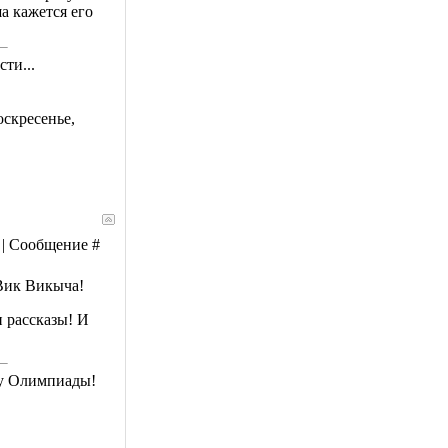
а кажется его
ти...
скресенье,
0 | Сообщение #
Вик Викыча!
 рассказы! И
му Олимпиады!