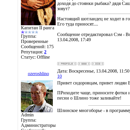
доходя до стоянки рыбака? дядя Саш
зовут?
Настоящий шотландец не ходит в гос
Его туда приносят....
Капитан II ранга
Сообщение отредактировал
Сэм
-
Во
Группа:
13.04.2008, 17:49
Проверенные
Сообщений:
175
Репутация:
2
Статус:
Offline
Дата: Воскресенье, 13.04.2008, 11:5
ozeroshlino
10
Привет сидоровцам, привет людяи 
ПРиходите чаще, приносите фотки и
песни о Шлино тоже заливайте!
Шлинское многоборье - в програм
Admin
Группа:
Администраторы