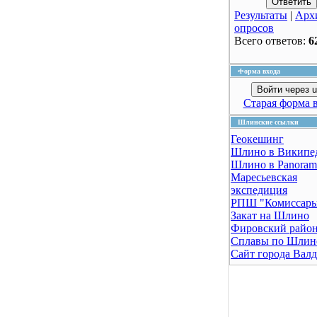
Результаты
|
Арх
опросов
Всего ответов:
6
Форма входа
Войти через u
Старая форма 
Шлинские ссылки
Геокешинг
Шлино в Википе
Шлино в Panoram
Маресьевская
экспедиция
РПШ "Комиссар
Закат на Шлино
Фировский райо
Сплавы по Шлин
Сайт города Вал