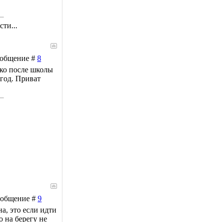
ти...
Сообщение #
8
ько после школы
 год. Приват
Сообщение #
9
на, это если идти
о на берегу не