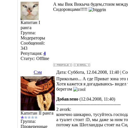
А мы Вик Викыча будем,стоим между
Сидоровцами!!!!!
Капитан I
ранга
Группа:
Модераторы
Сообщений:
343
Репутация:
4
Статус:
Offline
Сэм
Дата: Суббота, 12.04.2008, 11:40 | 
Прикольно... А где Приват зона это г
Хотя кажется я догадываюсь- видел 
берегом
Добавлено
(12.04.2008, 11:40)
---------------------------------------------
2 avork:
Капитан II ранга
конечно шикарно, тусуйтесь господа
а туалет стоит :D, мы даже за ним т
Группа:
потому как Шотландцы стоят на Си
Проверенные