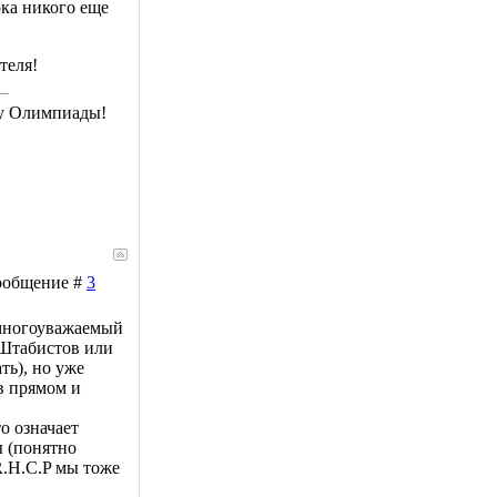
ока никого еще
теля!
му Олимпиады!
Сообщение #
3
 многоуважаемый
 Штабистов или
ть), но уже
в прямом и
о означает
 (понятно
.H.C.P мы тоже