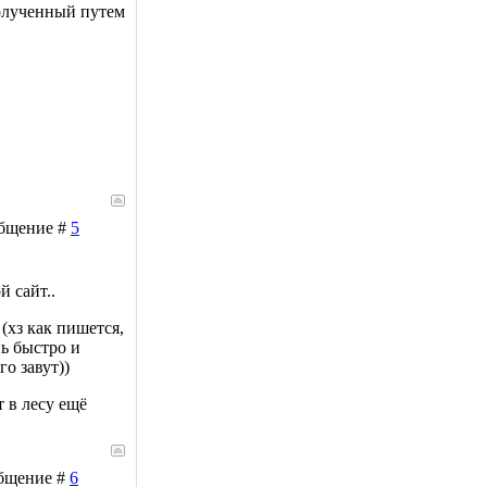
полученный путем
ообщение #
5
й сайт..
(хз как пишется,
нь быстро и
го завут))
т в лесу ещё
ообщение #
6