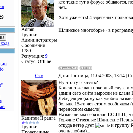
кто такие тут в форусе общаются, п
ив
нет...
29
Хотя уже есть! 4 зарегеных пользова
Admin
Шлинское многоборье - в програм
Группа:
ID
Администраторы
входа
Сообщений:
1789
Репутация:
9
Статус:
Offline
дии
io
Сэм
Дата: Пятница, 11.04.2008, 13:14 | 
Ну что тут сказать?
ы"
Конечно же ваш покорный слуга и
админ сего сайта выросли из клана
н
Лебедевцев (кому как удобно называ
е
больше 15-ти лет стоим особняком (
дай
переносном смысле).
Называли мы себя клан Г.О.Ш.П., чт
Капитан II ранга
Горячие Отвязные Шлинские Перцы
откуда ветер дует
и группу R
Группа:
очень любим)...
Проверенные