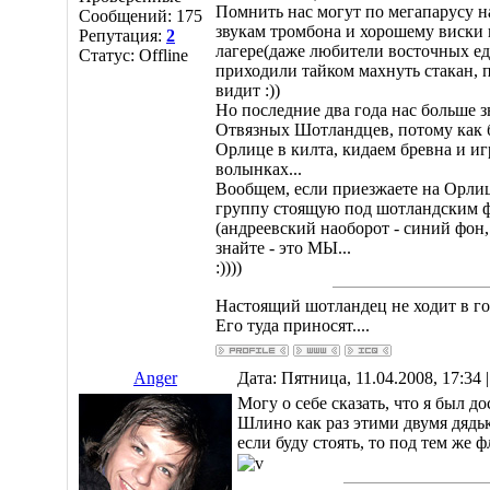
Помнить нас могут по мегапарусу н
Сообщений:
175
звукам тромбона и хорошему виски
Репутация:
2
лагере(даже любители восточных ед
Статус:
Offline
приходили тайком махнуть стакан, п
видит :))
Но последние два года нас больше з
Отвязных Шотландцев, потому как 
Орлице в килта, кидаем бревна и иг
волынках...
Вообщем, если приезжаете на Орли
группу стоящую под шотландским 
(андреевский наоборот - синий фон,
знайте - это МЫ...
:))))
Настоящий шотландец не ходит в гос
Его туда приносят....
Anger
Дата: Пятница, 11.04.2008, 17:34
Могу о себе сказать, что я был до
Шлино как раз этими двумя дядь
если буду стоять, то под тем же ф