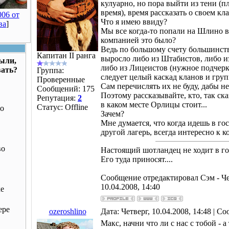
кулуарно, но пора выйти из тени (п
время), время рассказать о своем кла
06 от
Что я имею ввиду?
ва
]
Мы все когда-то попали на Шлино в
компанией это было?
Ведь по большому счету большинств
Капитан II ранга
выросло либо из Штабистов, либо и
были,
либо из Лицеистов (нужное подчерк
вать?
Группа:
следует целый каскад кланов и групп
Проверенные
Сам перечислять их не буду, дабы не
Сообщений:
175
Поэтому рассказывайте, кто, так сказ
Репутация:
2
в каком месте Орлицы стоит...
Статус:
Offline
о
Зачем?
Мне думается, что когда идешь в гос
другой лагерь, всегда интересно к к
во
Настоящий шотландец не ходит в гос
Его туда приносят....
Сообщение отредактировал
Сэм
-
Че
10.04.2008, 14:40
ке
ере
ozeroshlino
Дата: Четверг, 10.04.2008, 14:48 | 
Макс, начни что ли с нас с тобой - а